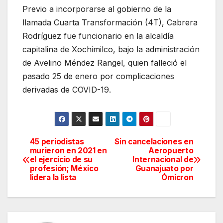
Previo a incorporarse al gobierno de la
llamada Cuarta Transformación (4T), Cabrera
Rodríguez fue funcionario en la alcaldía
capitalina de Xochimilco, bajo la administración
de Avelino Méndez Rangel, quien falleció el
pasado 25 de enero por complicaciones
derivadas de COVID-19.
45 periodistas
Sin cancelaciones en
Navegación
murieron en 2021 en
Aeropuerto
el ejercicio de su
Internacional de
de
profesión; México
Guanajuato por
lidera la lista
Ómicron
entradas