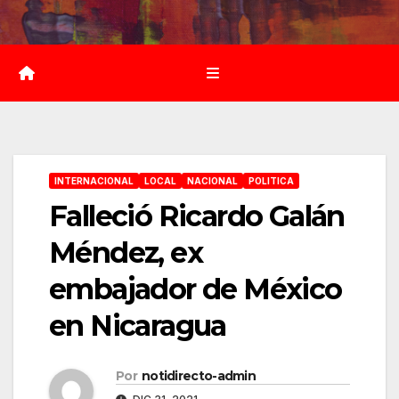
Saltar
al
contenido
INTERNACIONAL
LOCAL
NACIONAL
POLITICA
Falleció Ricardo Galán
Méndez, ex
embajador de México
en Nicaragua
Por
notidirecto-admin