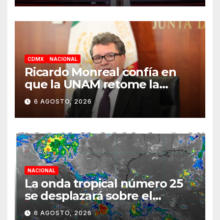
CDMX
NACIONAL
Ricardo Monreal confía en
que la UNAM retome la
normalidad e inicie el
6 AGOSTO, 2026
semestre mediante el
diálogo
NACIONAL
La onda tropical número 25
se desplazará sobre el
sureste mexicano
6 AGOSTO, 2026