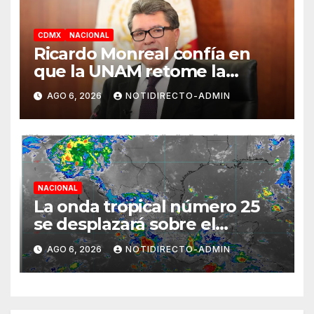
CDMX
NACIONAL
Ricardo Monreal confía en
que la UNAM retome la
normalidad e inicie el
AGO 6, 2026
NOTIDIRECTO-ADMIN
semestre mediante el diálogo
NACIONAL
La onda tropical número 25
se desplazará sobre el
sureste mexicano
AGO 6, 2026
NOTIDIRECTO-ADMIN