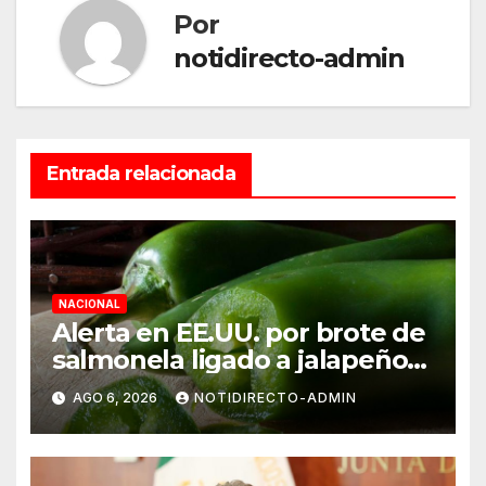
Por
notidirecto-admin
Entrada relacionada
NACIONAL
Alerta en EE.UU. por brote de
salmonela ligado a jalapeños
mexicanos; reportan 345
AGO 6, 2026
NOTIDIRECTO-ADMIN
casos