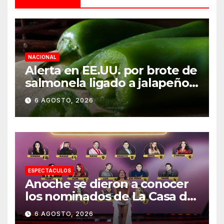
NACIONAL
Alerta en EE.UU. por brote de
salmonela ligado a jalapeños
mexicanos; reportan 345
6 AGOSTO, 2026
casos
ESPECTACULOS
Anoche se dieron a conocer
los nominados de La Casa de
los Famosos México 2026 en
6 AGOSTO, 2026
la segunda semana