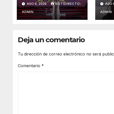
nominados de La
pris
AGO 6, 2026
NOTIDIRECTO-
AGO 
Casa de los
tikt
Famosos México
ADMIN
ADMIN
2026 en la segunda
semana
Deja un comentario
Tu dirección de correo electrónico no será publi
Comentario
*