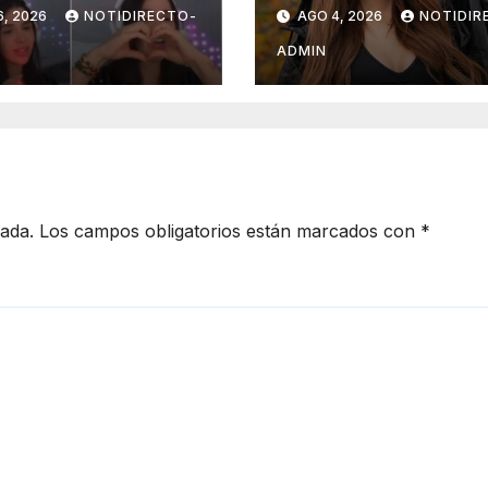
ión; ahora es
permitió compra
6, 2026
NOTIDIRECTO-
AGO 4, 2026
NOTIDIR
oker
un departamen
en Manhattan
ADMIN
cada.
Los campos obligatorios están marcados con
*