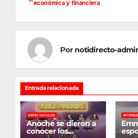
económica y financiera
de
entradas
Por
notidirecto-admi
Entrada relacionada
ESPECTACULOS
INTERNA
Anoche se dieron a
Emm
conocer los
espo