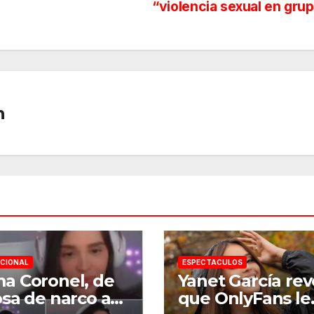
“violencia sexual en gru
n
CIONAL
ESPECTACULOS
a Coronel, de
Yanet García rev
sa de narco a
que OnlyFans le