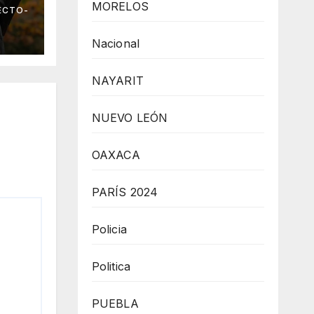
r
MORELOS
ECTO-
to
Nacional
NAYARIT
NUEVO LEÓN
OAXACA
PARÍS 2024
Policia
Politica
PUEBLA