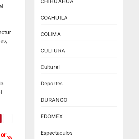
CHIHUAHUA
el
COAHUILA
ectur
COLIMA
eas,
CULTURA
Cultural
Deportes
la
l
DURANGO
EDOMEX
Espectaculos
por