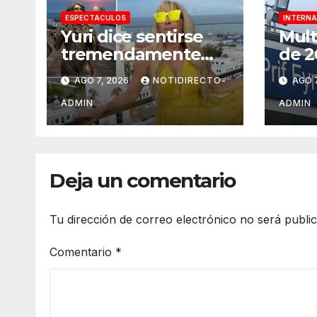
ESPECTACULOS
INTERNA
Yuri dice sentirse
Mult
tremendamente
de 2
emocionada sobre
subi
AGO 7, 2026
NOTIDIRECTO-
AGO 7
su estatua que le
un h
harán en Veracruz
disf
ADMIN
ADMIN
Muer
Deja un comentario
Tu dirección de correo electrónico no será publi
Comentario
*