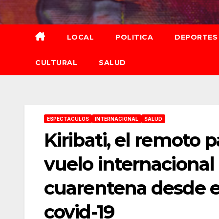
Saltar
al
contenido
LOCAL
POLITICA
DEPORTES
CULTURAL
SALUD
ESPECTACULOS
INTERNACIONAL
SALUD
Kiribati, el remoto 
vuelo internacional
cuarentena desde el
covid-19