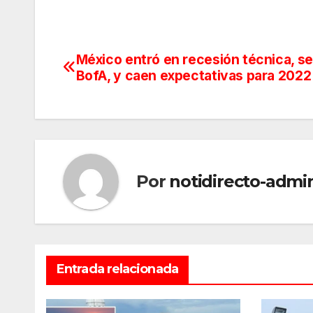
México entró en recesión técnica, s
Navegación
BofA, y caen expectativas para 2022
de
entradas
Por
notidirecto-admi
Entrada relacionada