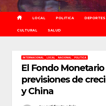
Saltar
al
contenido
LOCAL
POLITICA
DEPORTES
CULTURAL
SALUD
INTERNACIONAL
LOCAL
NACIONAL
POLITICA
El Fondo Monetario 
previsiones de crec
y China