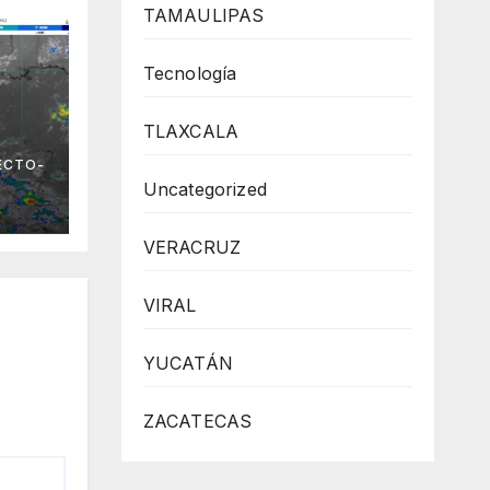
TAMAULIPAS
Tecnología
TLAXCALA
 el
ECTO-
no
Uncategorized
VERACRUZ
VIRAL
YUCATÁN
ZACATECAS