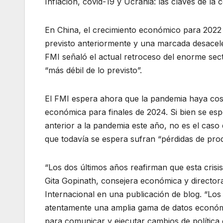
Inflación, covid-19 y Ucrania: las claves de l
En China, el crecimiento económico para 2022 
previsto anteriormente y una marcada desacele
FMI señaló el actual retroceso del enorme sect
“más débil de lo previsto”.
El FMI espera ahora que la pandemia haya cos
económica para finales de 2024. Si bien se es
anterior a la pandemia este año, no es el cas
que todavía se espera sufran “pérdidas de pro
“Los dos últimos años reafirman que esta crisi
Gita Gopinath, consejera económica y directo
Internacional en una publicación de blog. “Los
atentamente una amplia gama de datos económic
para comunicar y ejecutar cambios de política 