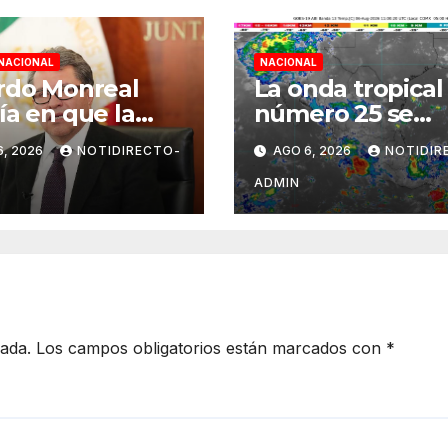
NACIONAL
NACIONAL
rdo Monreal
La onda tropical
ía en que la
número 25 se
M retome la
desplazará sobre
6, 2026
NOTIDIRECTO-
AGO 6, 2026
NOTIDIR
alidad e inicie
sureste mexica
emestre
ADMIN
ante el diálogo
cada.
Los campos obligatorios están marcados con
*