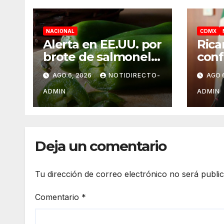
NACIONAL
CDMX
Alerta en EE.UU. por
Rica
brote de salmonela
conf
ligado a jalapeños
UNA
AGO 6, 2026
NOTIDIRECTO-
AGO 
mexicanos;
norm
reportan 345 casos
el s
ADMIN
ADMIN
medi
Deja un comentario
Tu dirección de correo electrónico no será publi
Comentario
*