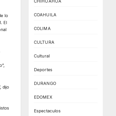
CHIHUAHUA
COAHUILA
e lo
. El
COLIMA
onal
CULTURA
n
Cultural
o”,
Deportes
DURANGO
 dijo
EDOMEX
istos
Espectaculos