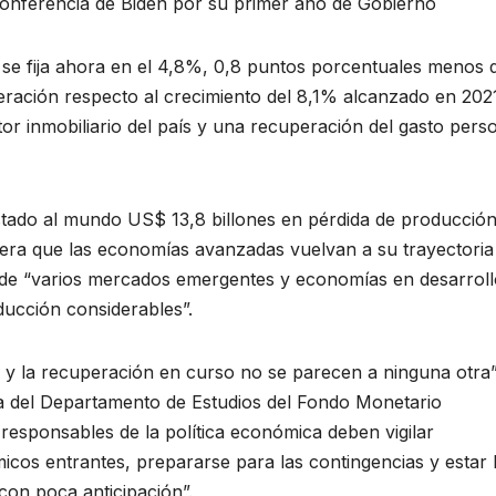
a conferencia de Biden por su primer año de Gobierno
se fija ahora en el 4,8%, 0,8 puntos porcentuales menos d
ración respecto al crecimiento del 8,1% alcanzado en 2021
or inmobiliario del país y una recuperación del gasto pers
tado al mundo US$ 13,8 billones en pérdida de producció
pera que las economías avanzadas vuelvan a su trayectoria
o de “varios mercados emergentes y economías en desarroll
ducción considerables”.
s y la recuperación en curso no se parecen a ninguna otra”,
ra del Departamento de Estudios del Fondo Monetario
 responsables de la política económica deben vigilar
os entrantes, prepararse para las contingencias y estar l
con poca anticipación”.