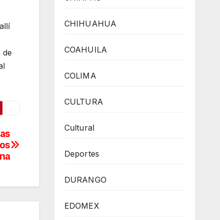
CHIHUAHUA
llí
COAHUILA
e de
al
COLIMA
CULTURA
Cultural
las
dos
Deportes
ina
DURANGO
EDOMEX