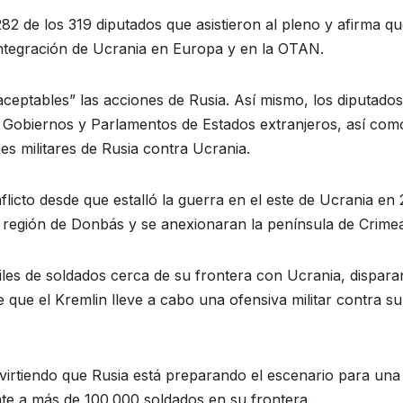
82 de los 319 diputados que asistieron al pleno y afirma q
la integración de Ucrania en Europa y en la OTAN.
naceptables” las acciones de Rusia. Así mismo, los diputados
 Gobiernos y Parlamentos de Estados extranjeros, así com
es militares de Rusia contra Ucrania.
icto desde que estalló la guerra en el este de Ucrania en 
a región de Donbás y se anexionaran la península de Crime
les de soldados cerca de su frontera con Ucrania, dispar
e que el Kremlin lleve a cabo una ofensiva militar contra su
irtiendo que Rusia está preparando el escenario para una
te a más de 100.000 soldados en su frontera.