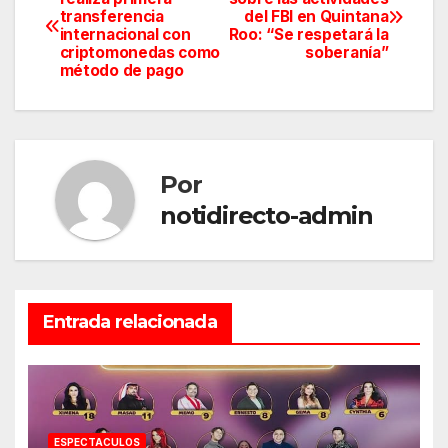
transferencia
del FBI en Quintana
de
internacional con
Roo: “Se respetará la
criptomonedas como
soberanía”
entradas
método de pago
Por
notidirecto-admin
Entrada relacionada
ESPECTACULOS