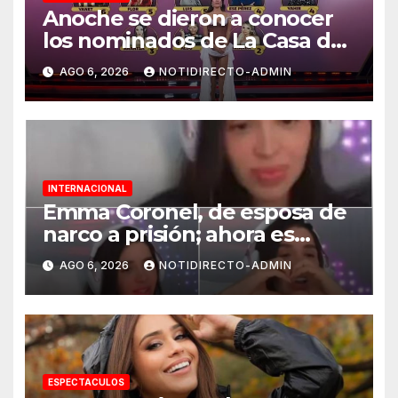
Anoche se dieron a conocer
los nominados de La Casa de
los Famosos México 2026 en
AGO 6, 2026
NOTIDIRECTO-ADMIN
la segunda semana
INTERNACIONAL
Emma Coronel, de esposa de
narco a prisión; ahora es
tiktoker
AGO 6, 2026
NOTIDIRECTO-ADMIN
ESPECTACULOS