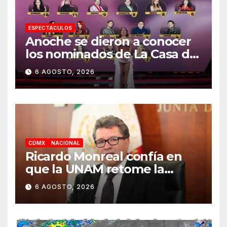
ESPECTACULOS
Anoche se dieron a conocer
los nominados de La Casa de
los Famosos México 2026 en
6 AGOSTO, 2026
la segunda semana
CDMX
NACIONAL
Ricardo Monreal confía en
que la UNAM retome la
normalidad e inicie el
6 AGOSTO, 2026
semestre mediante el
diálogo