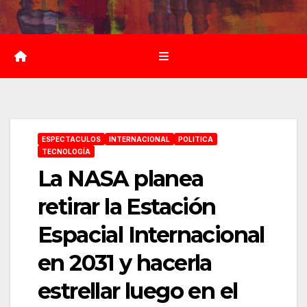
Saltar
al
contenido
ESPECTACULOS
INTERNACIONAL
POLITICA
TECNOLOGÍA
La NASA planea
retirar la Estación
Espacial Internacional
en 2031 y hacerla
estrellar luego en el