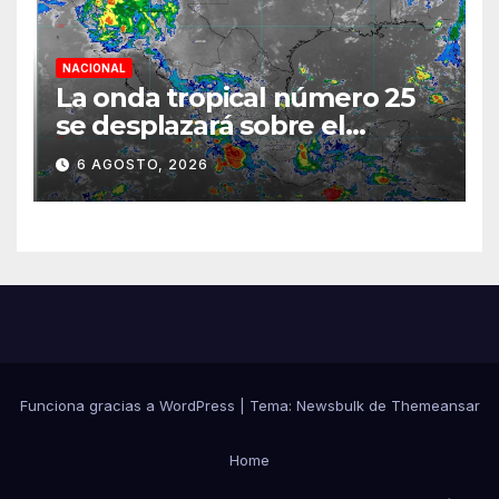
NACIONAL
La onda tropical número 25
se desplazará sobre el
sureste mexicano
6 AGOSTO, 2026
Funciona gracias a WordPress
|
Tema:
Newsbulk
de
Themeansar
Home