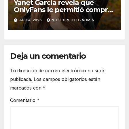
Yanet García revela que
OnlyFans le permitió comprar
un departamento en
AGO 4, 2026
NOTIDIRECTO-ADMIN
Manhattan
Deja un comentario
Tu dirección de correo electrónico no será
publicada.
Los campos obligatorios están
marcados con
*
Comentario
*