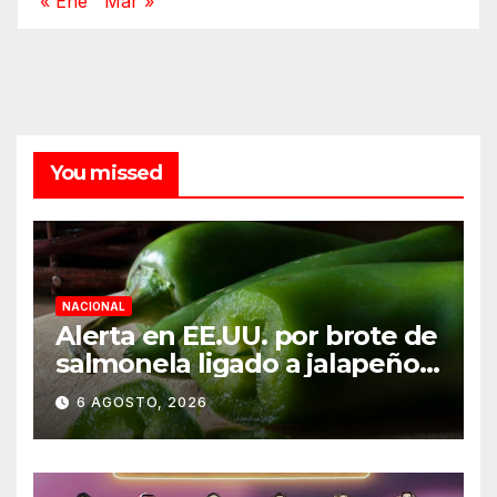
« Ene
Mar »
You missed
NACIONAL
Alerta en EE.UU. por brote de
salmonela ligado a jalapeños
mexicanos; reportan 345
6 AGOSTO, 2026
casos