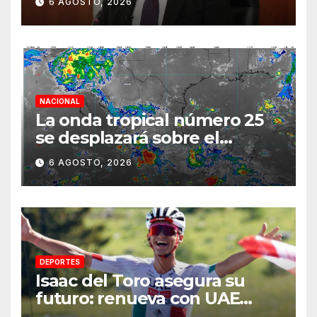
6 AGOSTO, 2026
semestre mediante el
diálogo
NACIONAL
La onda tropical número 25
se desplazará sobre el
sureste mexicano
6 AGOSTO, 2026
DEPORTES
Isaac del Toro asegura su
futuro: renueva con UAE
Team Emirates hasta 2031