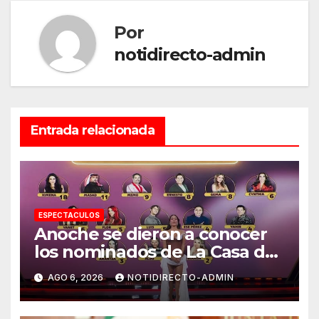
Por
notidirecto-admin
Entrada relacionada
ESPECTACULOS
Anoche se dieron a conocer
los nominados de La Casa de
los Famosos México 2026 en
AGO 6, 2026
NOTIDIRECTO-ADMIN
la segunda semana