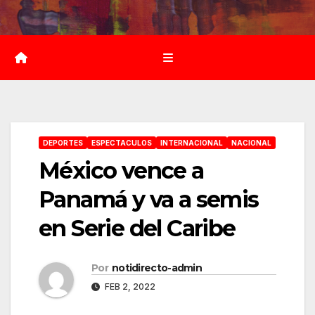
Saltar
al
contenido
DEPORTES
ESPECTACULOS
INTERNACIONAL
NACIONAL
México vence a
Panamá y va a semis
en Serie del Caribe
Por
notidirecto-admin
FEB 2, 2022