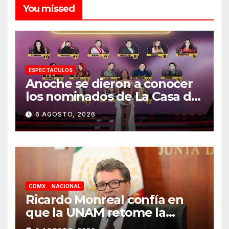
You missed
ESPECTACULOS
Anoche se dieron a conocer
los nominados de La Casa de
los Famosos México 2026 en
6 AGOSTO, 2026
la segunda semana
CDMX
NACIONAL
Ricardo Monreal confía en
que la UNAM retome la
normalidad e inicie el