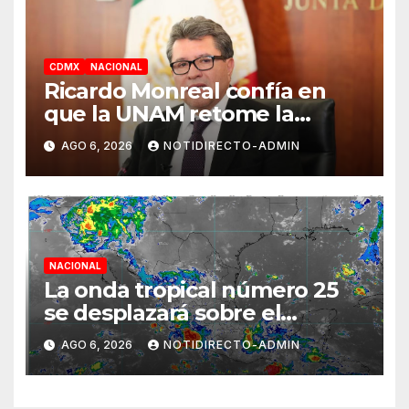
CDMX
NACIONAL
Ricardo Monreal confía en
que la UNAM retome la
normalidad e inicie el
AGO 6, 2026
NOTIDIRECTO-ADMIN
semestre mediante el diálogo
NACIONAL
La onda tropical número 25
se desplazará sobre el
sureste mexicano
AGO 6, 2026
NOTIDIRECTO-ADMIN