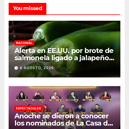
You missed
NACIONAL
Alerta en EE.UU. por brote de
salmonela ligado a jalapeños
mexicanos; reportan 345
6 AGOSTO, 2026
casos
ESPECTACULOS
Anoche se dieron a conocer
los nominados de La Casa de