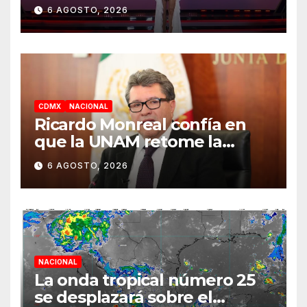
los Famosos México 2026 en
6 AGOSTO, 2026
la segunda semana
CDMX
NACIONAL
Ricardo Monreal confía en
que la UNAM retome la
normalidad e inicie el
6 AGOSTO, 2026
semestre mediante el
diálogo
NACIONAL
La onda tropical número 25
se desplazará sobre el