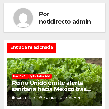
Por
notidirecto-admin
Entrada relacionada
NACIONAL
QUINTANA ROO
Reino Unido emite alerta
sanitaria hacia México tras
aumento de cuadros de
JUL 31, 2026
NOTIDIRECTO-ADMIN
diarrea explosiva en turistas