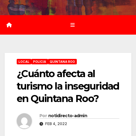
Saltar
al
contenido
LOCAL
POLICIA
QUINTANA ROO
¿Cuánto afecta al
turismo la inseguridad
en Quintana Roo?
Por
notidirecto-admin
FEB 4, 2022