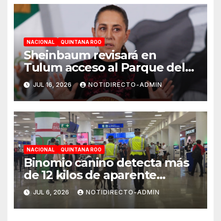
NACIONAL
QUINTANA ROO
Sheinbaum revisará en
Tulum acceso al Parque del
Jaguar, sargazo y Tren Maya
JUL 16, 2026
NOTIDIRECTO-ADMIN
de carga
NACIONAL
QUINTANA ROO
Binomio canino detecta más
de 12 kilos de aparente
cocaína en el Aeropuerto de
JUL 6, 2026
NOTIDIRECTO-ADMIN
Cancún