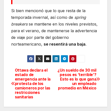
Si bien mencionó que lo que resta de la
temporada invernal, así como de
spring
breakers
se mantiene en los niveles previstos,
para el verano, de mantenerse la advertencia
de viaje por parte del gobierno
norteamericano,
se resentirá una baja
.
Ottawa declara el
¿Un sueldo de 30 mil
Navegación
estado de
pesos es ‘terrible’?
emergencia ante la
Esto es lo que gana
de
protesta de los
un empleado
camioneros por las
promedio en México
entradas
restricciones
sanitarias