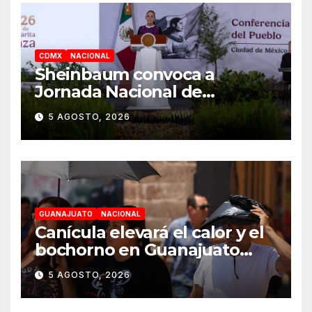
CDMX
NACIONAL
Sheinbaum convoca a
Jornada Nacional de
Reforestación el 9 de agosto
5 AGOSTO, 2026
GUANAJUATO
NACIONAL
Canícula elevará el calor y el
bochorno en Guanajuato
durante agosto
5 AGOSTO, 2026