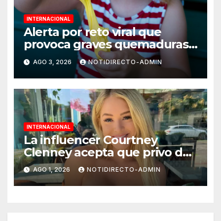
INTERNACIONAL
Alerta por reto viral que
provoca graves quemaduras
en menores
AGO 3, 2026
NOTIDIRECTO-ADMIN
INTERNACIONAL
La influencer Courtney
Clenney acepta que privo de
la vida a su novio tras temer
AGO 1, 2026
NOTIDIRECTO-ADMIN
por su vida