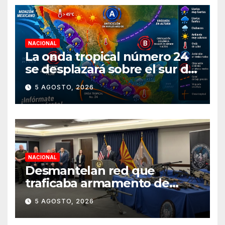
NACIONAL
La onda tropical número 24
se desplazará sobre el sur del
territorio nacional
5 AGOSTO, 2026
NACIONAL
Desmantelan red que
traficaba armamento de
Arizona a México
5 AGOSTO, 2026