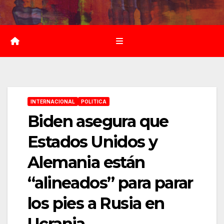
Saltar
al
contenido
INTERNACIONAL
POLITICA
Biden asegura que
Estados Unidos y
Alemania están
“alineados” para parar
los pies a Rusia en
Ucrania