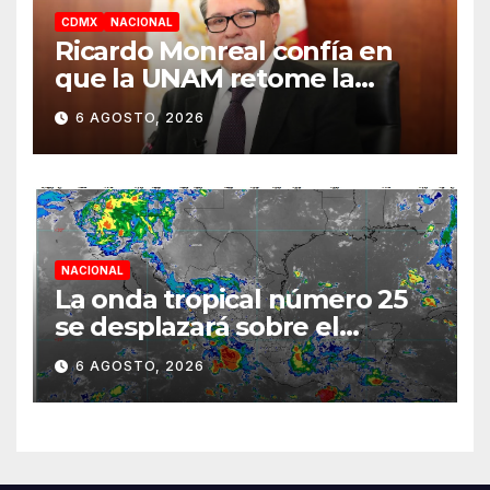
CDMX
NACIONAL
Ricardo Monreal confía en
que la UNAM retome la
normalidad e inicie el
6 AGOSTO, 2026
semestre mediante el
diálogo
NACIONAL
La onda tropical número 25
se desplazará sobre el
sureste mexicano
6 AGOSTO, 2026