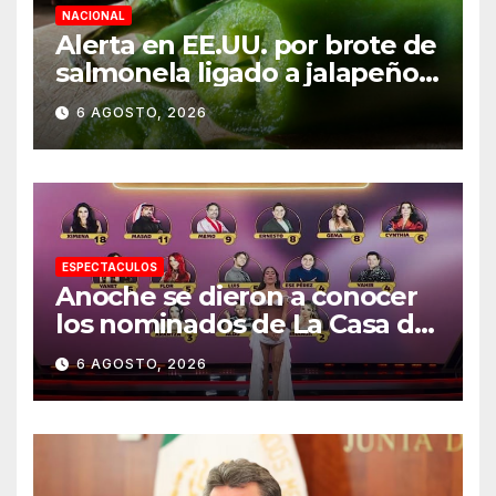
NACIONAL
Alerta en EE.UU. por brote de
salmonela ligado a jalapeños
mexicanos; reportan 345
6 AGOSTO, 2026
casos
ESPECTACULOS
Anoche se dieron a conocer
los nominados de La Casa de
los Famosos México 2026 en
6 AGOSTO, 2026
la segunda semana