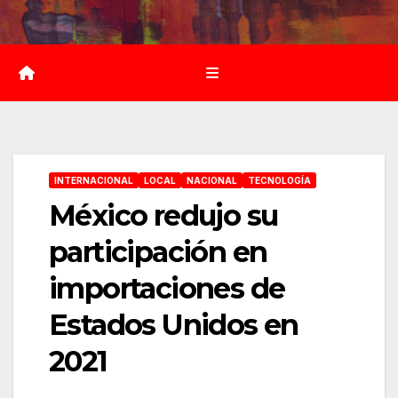
Saltar
al
contenido
INTERNACIONAL
LOCAL
NACIONAL
TECNOLOGÍA
México redujo su
participación en
importaciones de
Estados Unidos en
2021