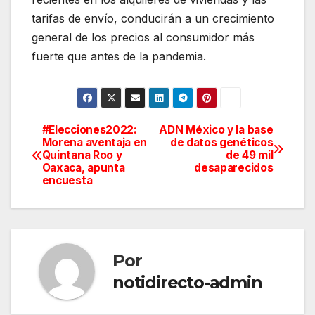
tarifas de envío, conducirán a un crecimiento
general de los precios al consumidor más
fuerte que antes de la pandemia.
#Elecciones2022:
ADN México y la base
Navegación
Morena aventaja en
de datos genéticos
Quintana Roo y
de 49 mil
de
Oaxaca, apunta
desaparecidos
encuesta
entradas
Por
notidirecto-admin