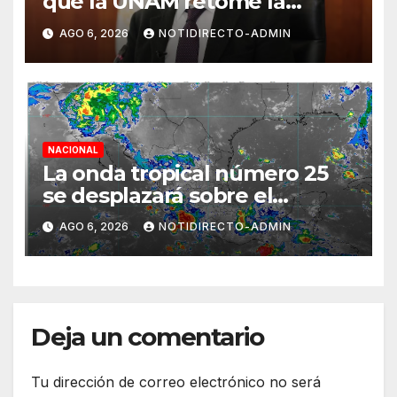
que la UNAM retome la
normalidad e inicie el
AGO 6, 2026
NOTIDIRECTO-ADMIN
semestre mediante el diálogo
NACIONAL
La onda tropical número 25
se desplazará sobre el
sureste mexicano
AGO 6, 2026
NOTIDIRECTO-ADMIN
Deja un comentario
Tu dirección de correo electrónico no será