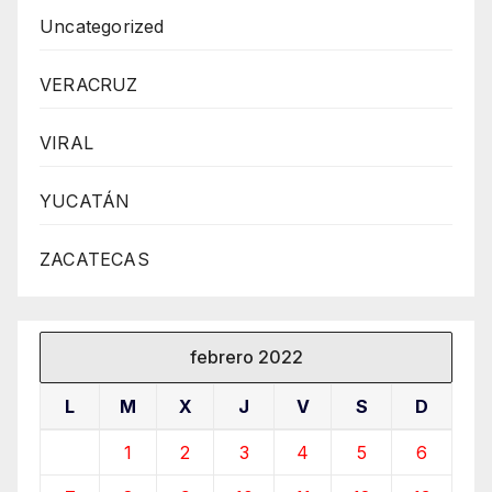
Uncategorized
VERACRUZ
VIRAL
YUCATÁN
ZACATECAS
febrero 2022
L
M
X
J
V
S
D
1
2
3
4
5
6