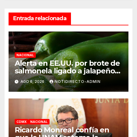
Entrada relacionada
NACIONAL
Alerta en EE.UU. por brote de
salmonela ligado a jalapeños
mexicanos; reportan 345
AGO 6, 2026
NOTIDIRECTO-ADMIN
casos
CDMX
NACIONAL
Ricardo Monreal confía en