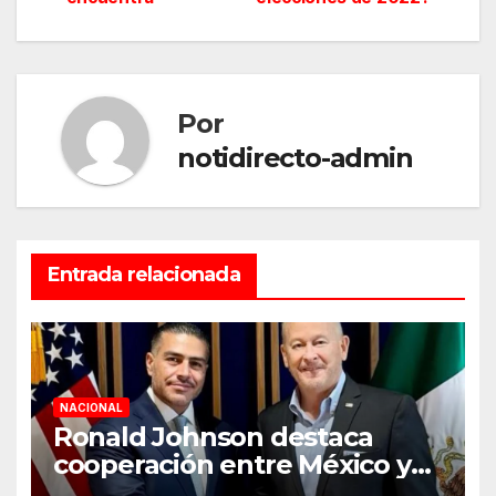
entradas
Por
notidirecto-admin
Entrada relacionada
NACIONAL
Ronald Johnson destaca
cooperación entre México y
EU para la seguridad en