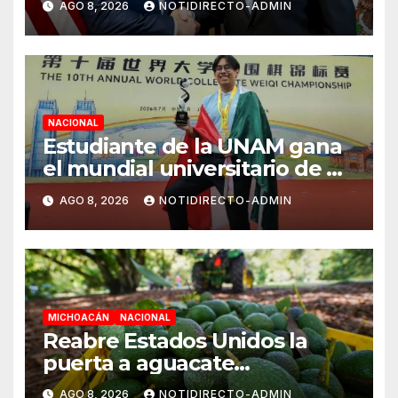
AGO 8, 2026
NOTIDIRECTO-ADMIN
región aguacatera de
Michoacán
NACIONAL
Estudiante de la UNAM gana
el mundial universitario de Go
en China
AGO 8, 2026
NOTIDIRECTO-ADMIN
MICHOACÁN
NACIONAL
Reabre Estados Unidos la
puerta a aguacate
michoacano de forma
AGO 8, 2026
NOTIDIRECTO-ADMIN