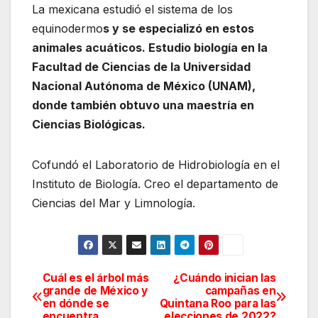
La mexicana estudió el sistema de los
equinodermo
s y se especializó en estos
animales acuáticos. Estudio biología en la
Facultad de Ciencias de la Universidad
Nacional Autónoma de México (UNAM),
donde también obtuvo una maestría en
Ciencias Biológicas.
Cofundó el Laboratorio de Hidrobiología en el
Instituto de Biología. Creo el departamento de
Ciencias del Mar y Limnología.
Cuál es el árbol más
¿Cuándo inician las
Navegación
grande de México y
campañas en
en dónde se
Quintana Roo para las
de
encuentra
elecciones de 2022?