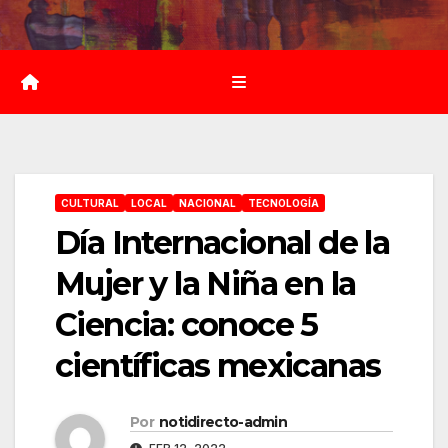
Saltar
al
contenido
CULTURAL
LOCAL
NACIONAL
TECNOLOGÍA
Día Internacional de la
Mujer y la Niña en la
Ciencia: conoce 5
científicas mexicanas
Por
notidirecto-admin