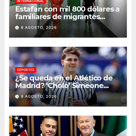
INTERNACIONAL
Estafan con mil 800 dólares a
familiares de migrantes
detenidos en Estados Unidos;
8 AGOSTO, 2026
prometen liberarlos
DEPORTES
¿Se queda en el Atlético de
Madrid? ‘Cholo’ Simeone
responde contundente sobre
8 AGOSTO, 2026
el futuro de Julián Álvarez