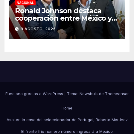
NACIONAL
Ronald Johnson destaca
cooperación entre México y
EU para la seguridad en
8 AGOSTO, 2026
región aguacatera de
Michoacán
Funciona gracias a WordPress
|
Tema:
Newsbulk
de
Themeansar
Home
Asaltan la casa del seleccionador de Portugal, Roberto Martínez
El frente frío número número ingresará a México