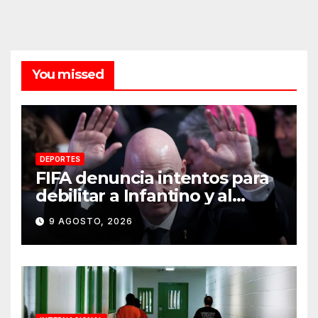
You missed
DEPORTES
FIFA denuncia intentos para
debilitar a Infantino y al
propio organismo
9 AGOSTO, 2026