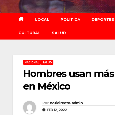
Saltar
al
contenido
LOCAL
POLITICA
DEPORTES
CULTURAL
SALUD
NACIONAL
SALUD
Hombres usan más 
en México
Por
notidirecto-admin
FEB 12, 2022