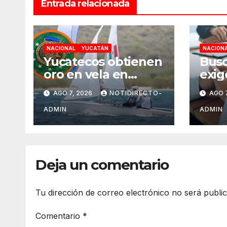
Entrada relacionada
NACIONAL
YUCATÁN
NACION
Yucatecos obtienen
Busc
oro en vela en
exig
Santo Domingo
gene
AGO 7, 2026
NOTIDIRECTO-
AGO 7
ant
pena
ADMIN
ADMIN
obte
Méx
Deja un comentario
Tu dirección de correo electrónico no será publi
Comentario
*