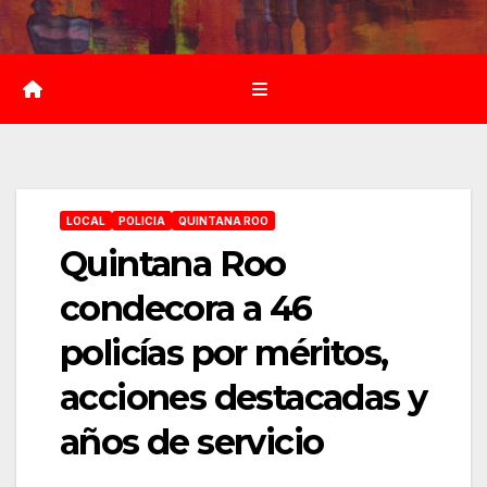
Saltar
al
contenido
LOCAL
POLICIA
QUINTANA ROO
Quintana Roo
condecora a 46
policías por méritos,
acciones destacadas y
años de servicio