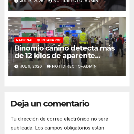
JUL 16, 2026
NOTIDIRECTO-ADMIN
de carga
NACIONAL
QUINTANA ROO
Binomio canino detecta más
de 12 kilos de aparente
cocaína en el Aeropuerto de
JUL 6, 2026
NOTIDIRECTO-ADMIN
Cancún
Deja un comentario
Tu dirección de correo electrónico no será
publicada.
Los campos obligatorios están