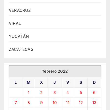
VERACRUZ
VIRAL
YUCATÁN
ZACATECAS
febrero 2022
L
M
X
J
V
S
D
1
2
3
4
5
6
7
8
9
10
11
12
13