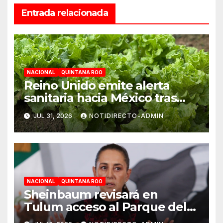
Entrada relacionada
NACIONAL
QUINTANA ROO
Reino Unido emite alerta
sanitaria hacia México tras
aumento de cuadros de
JUL 31, 2026
NOTIDIRECTO-ADMIN
diarrea explosiva en turistas
NACIONAL
QUINTANA ROO
Sheinbaum revisará en
Tulum acceso al Parque del
Jaguar, sargazo y Tren Maya