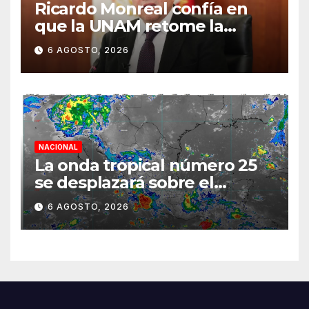
Ricardo Monreal confía en
que la UNAM retome la
normalidad e inicie el
6 AGOSTO, 2026
semestre mediante el
diálogo
NACIONAL
La onda tropical número 25
se desplazará sobre el
sureste mexicano
6 AGOSTO, 2026