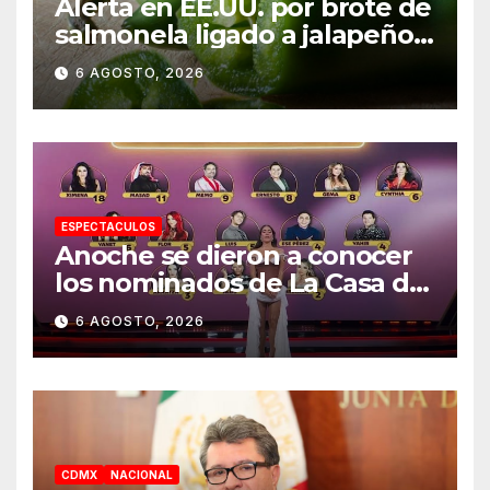
Alerta en EE.UU. por brote de
salmonela ligado a jalapeños
mexicanos; reportan 345
6 AGOSTO, 2026
casos
ESPECTACULOS
Anoche se dieron a conocer
los nominados de La Casa de
los Famosos México 2026 en
6 AGOSTO, 2026
la segunda semana
CDMX
NACIONAL