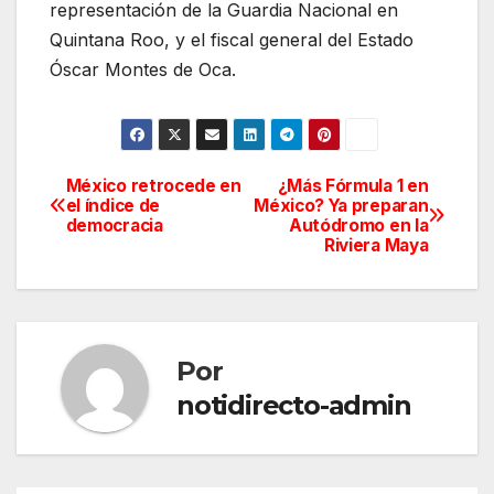
representación de la Guardia Nacional en
Quintana Roo, y el fiscal general del Estado
Óscar Montes de Oca.
México retrocede en
¿Más Fórmula 1 en
Navegación
el índice de
México? Ya preparan
democracia
Autódromo en la
de
Riviera Maya
entradas
Por
notidirecto-admin