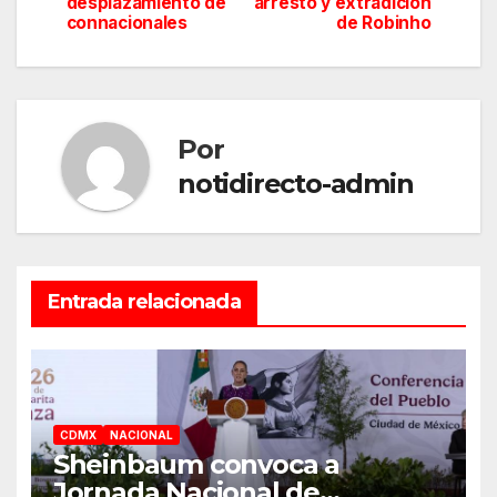
desplazamiento de
arresto y extradición
de
connacionales
de Robinho
entradas
Por
notidirecto-admin
Entrada relacionada
CDMX
NACIONAL
Sheinbaum convoca a
Jornada Nacional de