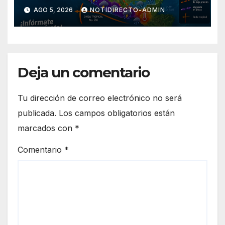
territorio nacional
AGO 5, 2026
NOTIDIRECTO-ADMIN
Deja un comentario
Tu dirección de correo electrónico no será
publicada.
Los campos obligatorios están
marcados con
*
Comentario
*