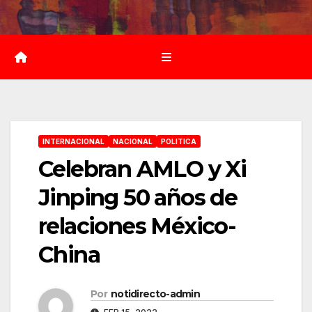
Saltar
al
contenido
INTERNACIONAL
NACIONAL
POLITICA
Celebran AMLO y Xi
Jinping 50 años de
relaciones México-
China
Por
notidirecto-admin