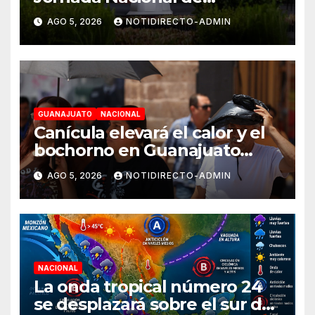
Reforestación el 9 de agosto
AGO 5, 2026
NOTIDIRECTO-ADMIN
GUANAJUATO
NACIONAL
Canícula elevará el calor y el
bochorno en Guanajuato
durante agosto
AGO 5, 2026
NOTIDIRECTO-ADMIN
NACIONAL
La onda tropical número 24
se desplazará sobre el sur del