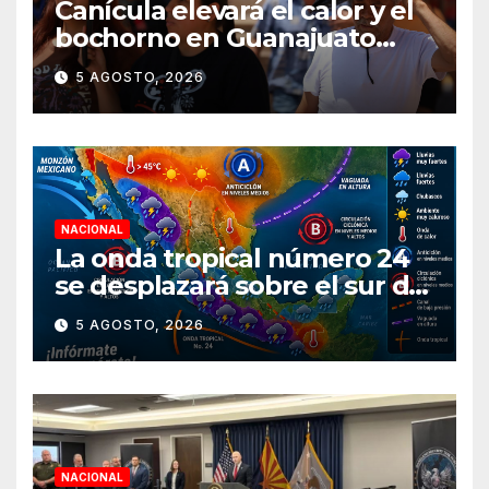
Canícula elevará el calor y el
bochorno en Guanajuato
durante agosto
5 AGOSTO, 2026
NACIONAL
La onda tropical número 24
se desplazará sobre el sur del
territorio nacional
5 AGOSTO, 2026
NACIONAL