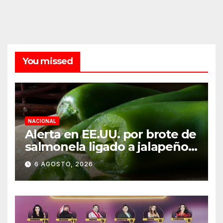
You missed
NACIONAL
Alerta en EE.UU. por brote de
salmonela ligado a jalapeños
mexicanos; reportan 345
6 AGOSTO, 2026
casos