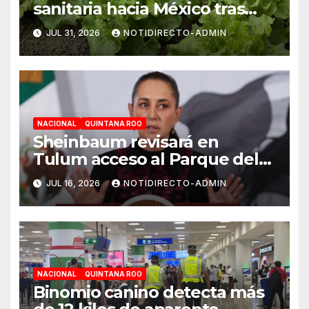
sanitaria hacia México tras
aumento de cuadros de
JUL 31, 2026
NOTIDIRECTO-ADMIN
diarrea explosiva en turistas
NACIONAL
QUINTANA ROO
Sheinbaum revisará en
Tulum acceso al Parque del
Jaguar, sargazo y Tren Maya
JUL 16, 2026
NOTIDIRECTO-ADMIN
de carga
NACIONAL
QUINTANA ROO
Binomio canino detecta más