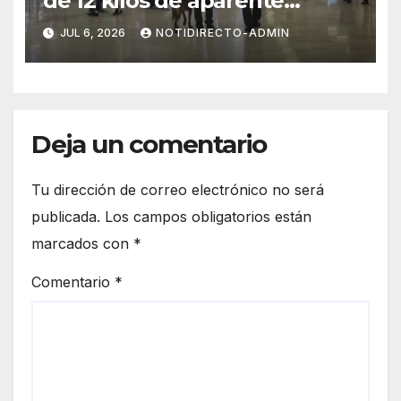
de 12 kilos de aparente
cocaína en el Aeropuerto de
JUL 6, 2026
NOTIDIRECTO-ADMIN
Cancún
Deja un comentario
Tu dirección de correo electrónico no será
publicada.
Los campos obligatorios están
marcados con
*
Comentario
*