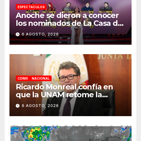
ESPECTACULOS
Anoche se dieron a conocer
los nominados de La Casa de
los Famosos México 2026 en
6 AGOSTO, 2026
la segunda semana
CDMX
NACIONAL
Ricardo Monreal confía en
que la UNAM retome la
normalidad e inicie el
6 AGOSTO, 2026
semestre mediante el
diálogo