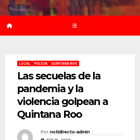
Saltar
al
contenido
LOCAL
POLICIA
QUINTANA ROO
Las secuelas de la
pandemia y la
violencia golpean a
Quintana Roo
Por
notidirecto-admin