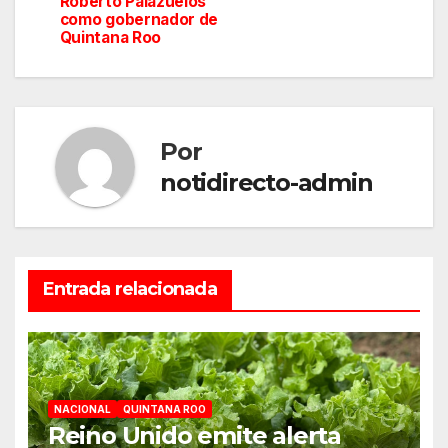
Roberto Palazuelos
como gobernador de
entradas
Quintana Roo
Por
notidirecto-admin
Entrada relacionada
NACIONAL
QUINTANA ROO
Reino Unido emite alerta