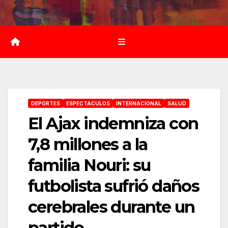
Saltar
al
contenido
DEPORTES
ESPECTACULOS
INTERNACIONAL
SALUD
El Ajax indemniza con
7,8 millones a la
familia Nouri: su
futbolista sufrió daños
cerebrales durante un
partido