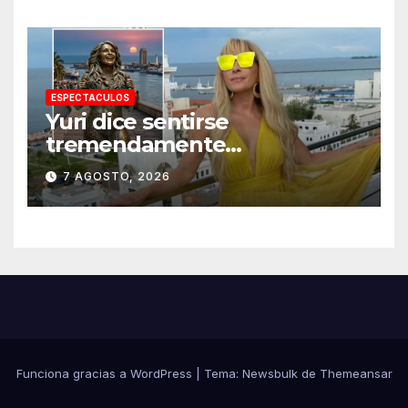
ESPECTACULOS
Yuri dice sentirse
tremendamente
emocionada sobre su estatua
7 AGOSTO, 2026
que le harán en Veracruz
Funciona gracias a WordPress
|
Tema:
Newsbulk
de
Themeansar