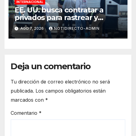
INTERNACIONAL
EE. UU. busca contratar a
privados para rastrear y
cobrar multas a migrantes
AGO 7, 2026
NOTIDIRECTO-ADMIN
deportados en México y
Centroamérica
Deja un comentario
Tu dirección de correo electrónico no será
publicada.
Los campos obligatorios están
marcados con
*
Comentario
*