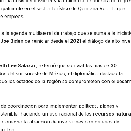
o la crisis del covid-19 y la entidad se encuentra de regre
palmente en el sector turístico de Quintana Roo, lo que
de empleos.
la agenda multilateral de trabajo que se suma a la iniciati
Joe Biden
de reiniciar desde el
2021
el diálogo de alto nive
eth Lee Salazar
, externó que son viables más de
30
dos del sur sureste de México, el diplomático destacó la
que los estados de la región se comprometen con el desarr
s de coordinación para implementar políticas, planes y
ostenible, haciendo un uso racional de los
recursos natura
promover la atracción de inversiones con criterios de
uraleza.