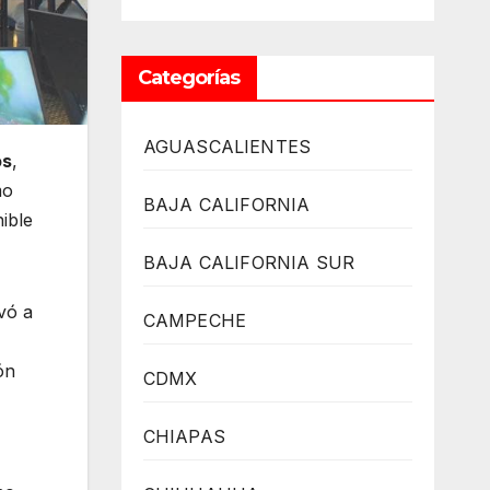
Categorías
AGUASCALIENTES
os
,
mo
BAJA CALIFORNIA
ible
BAJA CALIFORNIA SUR
vó a
CAMPECHE
ón
CDMX
CHIAPAS