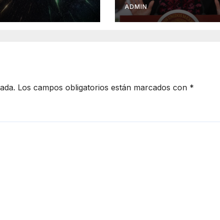
imo al mismo
Maya de carga
ADMIN
mpo
cada.
Los campos obligatorios están marcados con
*