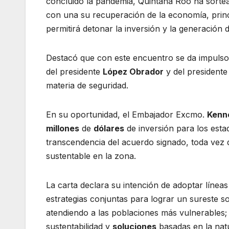
concluido la pandemia, Quintana Roo ha sortead
con una su recuperación de la economía, princi
permitirá detonar la inversión y la generación 
Destacó que con este encuentro se da impulso a 
del presidente
López Obrador
y del presidente
materia de seguridad.
En su oportunidad, el Embajador Excmo.
Kenn
millones
de
dólares
de inversión para los esta
transcendencia del acuerdo signado, toda vez 
sustentable en la zona.
La carta declara su intención de adoptar línea
estrategias conjuntas para lograr un sureste s
atendiendo a las poblaciones más vulnerables; 
sustentabilidad y
soluciones
basadas en la nat