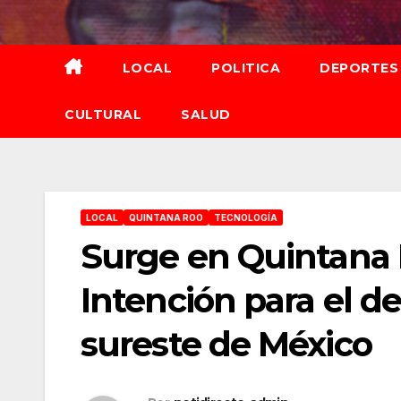
Saltar
al
contenido
LOCAL
POLITICA
DEPORTES
CULTURAL
SALUD
LOCAL
QUINTANA ROO
TECNOLOGÍA
Surge en Quintana 
Intención para el de
sureste de México