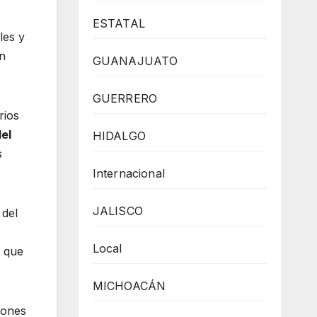
ESTATAL
les y
en
GUANAJUATO
GUERRERO
rios
el
HIDALGO
s
Internacional
JALISCO
 del
Local
s que
MICHOACÁN
iones