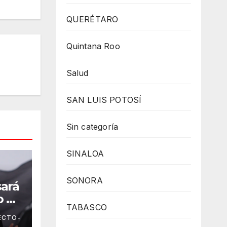
QUERÉTARO
Quintana Roo
Salud
SAN LUIS POTOSÍ
Sin categoría
SINALOA
SONORA
ará
 al
TABASCO
ar,
ECTO-