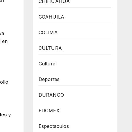
so
CHIHUAHUA
COAHUILA
COLIMA
va
l en
CULTURA
Cultural
Deportes
ollo
DURANGO
EDOMEX
les
y
Espectaculos