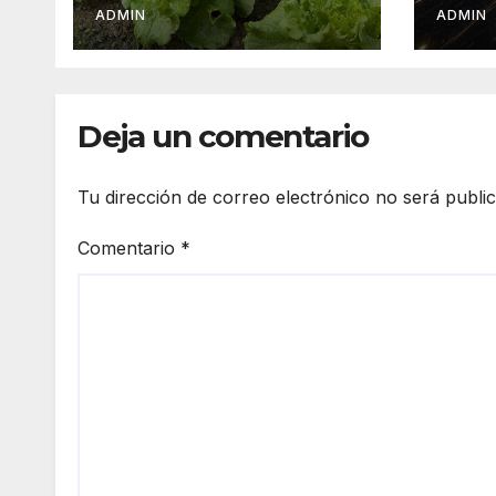
cuadros de diarrea
máx
ADMIN
ADMIN
explosiva en
tie
turistas
Deja un comentario
Tu dirección de correo electrónico no será publi
Comentario
*