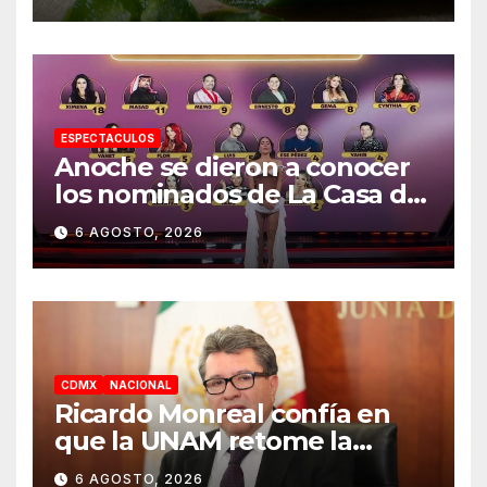
casos
ESPECTACULOS
Anoche se dieron a conocer
los nominados de La Casa de
los Famosos México 2026 en
6 AGOSTO, 2026
la segunda semana
CDMX
NACIONAL
Ricardo Monreal confía en
que la UNAM retome la
normalidad e inicie el
6 AGOSTO, 2026