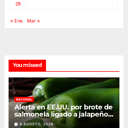
28
« Ene
Mar »
You missed
NACIONAL
Alerta en EE.UU. por brote de
salmonela ligado a jalapeños
mexicanos; reportan 345
6 AGOSTO, 2026