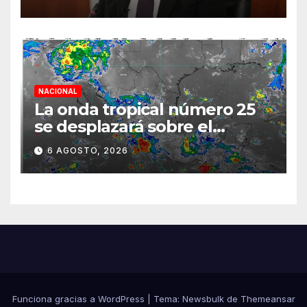
semestre mediante el
diálogo
NACIONAL
La onda tropical número 25
se desplazará sobre el
sureste mexicano
6 AGOSTO, 2026
Funciona gracias a WordPress
|
Tema:
Newsbulk
de
Themeansar