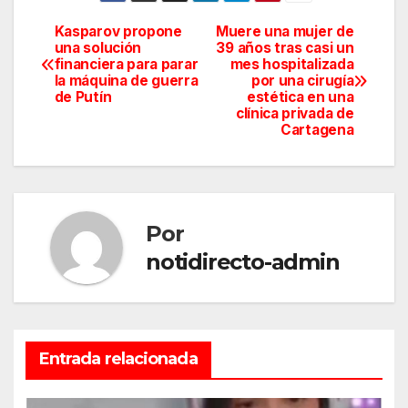
Kasparov propone
Muere una mujer de
Navegación
una solución
39 años tras casi un
financiera para parar
mes hospitalizada
de
la máquina de guerra
por una cirugía
de Putín
estética en una
entradas
clínica privada de
Cartagena
Por
notidirecto-admin
Entrada relacionada