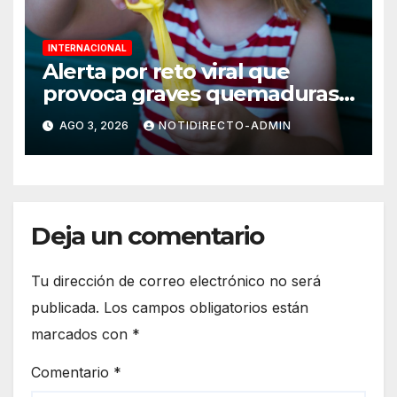
INTERNACIONAL
Alerta por reto viral que
provoca graves quemaduras
en menores
AGO 3, 2026
NOTIDIRECTO-ADMIN
Deja un comentario
Tu dirección de correo electrónico no será
publicada.
Los campos obligatorios están
marcados con
*
Comentario
*