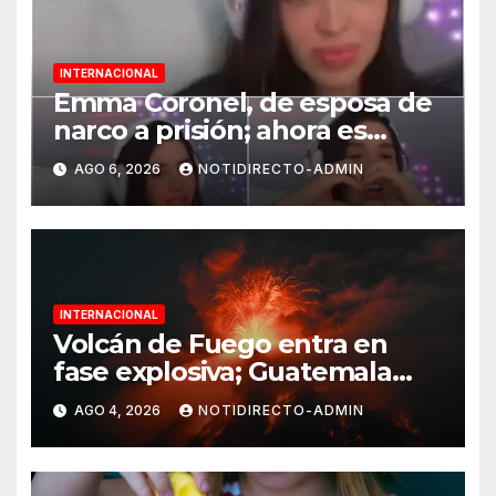
INTERNACIONAL
Emma Coronel, de esposa de
narco a prisión; ahora es
tiktoker
AGO 6, 2026
NOTIDIRECTO-ADMIN
INTERNACIONAL
Volcán de Fuego entra en
fase explosiva; Guatemala
activa alerta anaranjada
AGO 4, 2026
NOTIDIRECTO-ADMIN