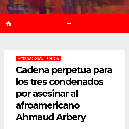
Saltar
al
contenido
INTERNACIONAL
POLICIA
Cadena perpetua para
los tres condenados
por asesinar al
afroamericano
Ahmaud Arbery