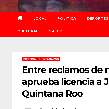
Saltar
al
contenido
LOCAL
POLITICA
DEPORTES
CULTURAL
SALUD
POLITICA
QUINTANA ROO
Entre reclamos de 
aprueba licencia a 
Quintana Roo