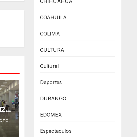
CHIHUAHUA
COAHUILA
COLIMA
CULTURA
Cultural
Deportes
DURANGO
12
EDOMEX
e
ECTO-
Espectaculos