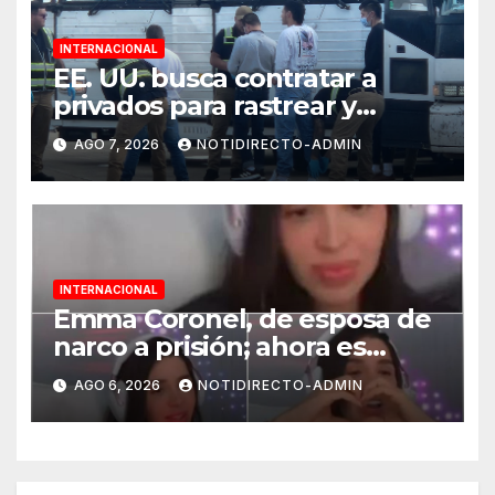
INTERNACIONAL
EE. UU. busca contratar a
privados para rastrear y
cobrar multas a migrantes
AGO 7, 2026
NOTIDIRECTO-ADMIN
deportados en México y
Centroamérica
INTERNACIONAL
Emma Coronel, de esposa de
narco a prisión; ahora es
tiktoker
AGO 6, 2026
NOTIDIRECTO-ADMIN