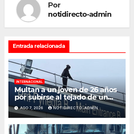
Por
notidirecto-admin
Entrada relacionada
INTERNACIONAL
Multan a un joven de 26 años
por subirse al tejado de un
hospital disfrazado de “La
AGO 7, 2026
NOTIDIRECTO-ADMIN
Muerte” en Gales