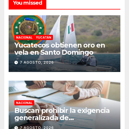
You missed
NACIONAL
YUCATÁN
Yucatecos obtienen oro en
vela en Santo Domingo
7 AGOSTO, 2026
NACIONAL
Buscan prohibir la exigencia
generalizada de
antecedentes penales para
7 AGOSTO, 2026