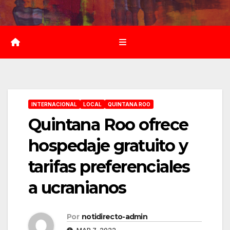
Saltar
al
contenido
INTERNACIONAL
LOCAL
QUINTANA ROO
Quintana Roo ofrece
hospedaje gratuito y
tarifas preferenciales
a ucranianos
Por
notidirecto-admin