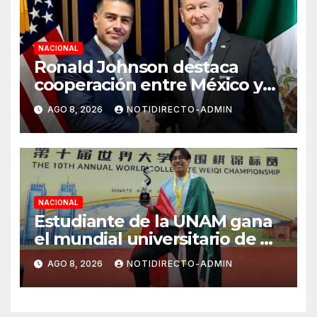
NACIONAL
Ronald Johnson destaca
cooperación entre México y
EU para la seguridad en
AGO 8, 2026
NOTIDIRECTO-ADMIN
región aguacatera de
Michoacán
NACIONAL
Estudiante de la UNAM gana
el mundial universitario de Go
en China
AGO 8, 2026
NOTIDIRECTO-ADMIN