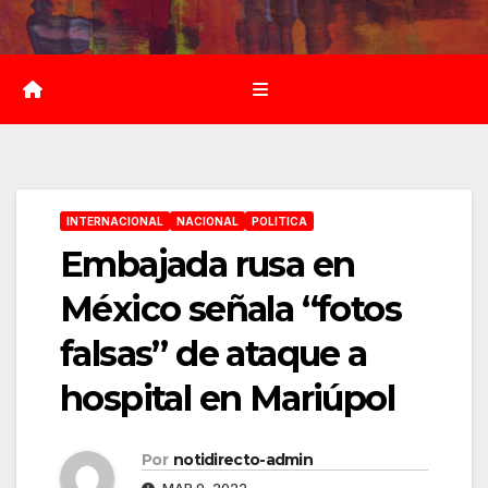
Saltar
al
contenido
INTERNACIONAL
NACIONAL
POLITICA
Embajada rusa en
México señala “fotos
falsas” de ataque a
hospital en Mariúpol
Por
notidirecto-admin