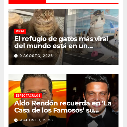
VIRAL
El refugio de gatos más viral
del mundo está en un
aeropuerto internacional y
9 AGOSTO, 2026
tiene a tres felinos
patrullando las puertas de
embarque
ESPECTACULOS
Aldo Rendón recuerda en ‘La
Casa de los Famosos’ su
encuentro con Luis Miguel
9 AGOSTO, 2026