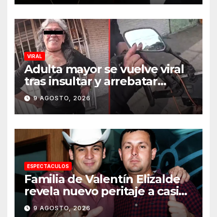
VIRAL
Adulta mayor se vuelve viral
tras insultar y arrebatar
celular a repartidor
9 AGOSTO, 2026
ESPECTACULOS
Familia de Valentín Elizalde
revela nuevo peritaje a casi
20 años de su homîcîdîo
9 AGOSTO, 2026