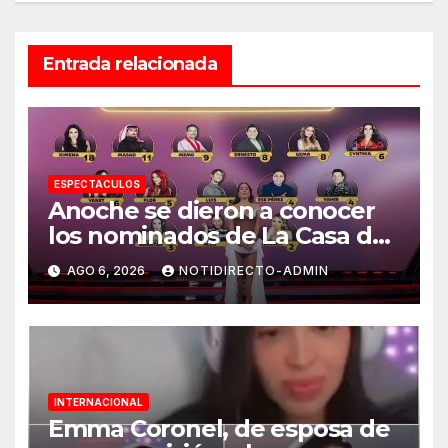
Entrada relacionada
ESPECTACULOS
Anoche se dieron a conocer
los nominados de La Casa de
los Famosos México 2026 en
AGO 6, 2026
NOTIDIRECTO-ADMIN
la segunda semana
INTERNACIONAL
Emma Coronel, de esposa de