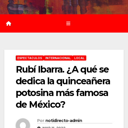
Saltar
al
contenido
ESPECTACULOS
INTERNACIONAL
LOCAL
Rubí Ibarra. ¿A qué se
dedica la quinceañera
potosina más famosa
de México?
Por
notidirecto-admin