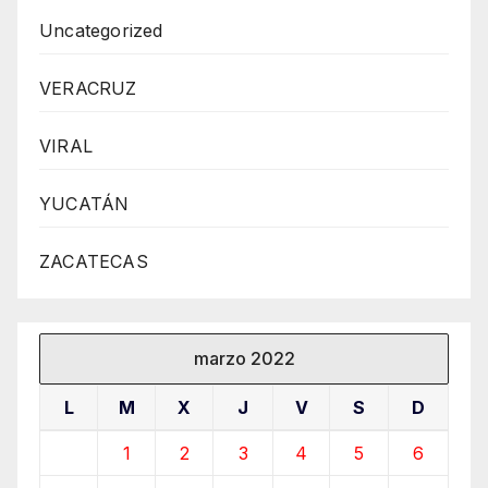
Uncategorized
VERACRUZ
VIRAL
YUCATÁN
ZACATECAS
marzo 2022
L
M
X
J
V
S
D
1
2
3
4
5
6