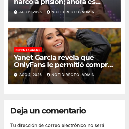
narco a prisión; ahora es
tiktoker
AGO 6, 2026
NOTIDIRECTO-ADMIN
ESPECTACULOS
Yanet García revela que
OnlyFans le permitió comprar
un departamento en
AGO 4, 2026
NOTIDIRECTO-ADMIN
Manhattan
Deja un comentario
Tu dirección de correo electrónico no será