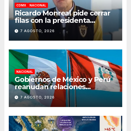
CDMX
NACIONAL
Ricardo Monreal pide cerrar
filas con la presidenta
Claudia Sheinbaum tras
7 AGOSTO, 2026
frenar exportación de
aguacate
NACIONAL
Gobiernos de México y Perú
reanudan relaciones
diplomáticas
7 AGOSTO, 2026