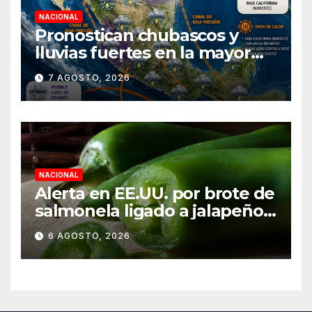
NACIONAL
Pronostican chubascos y
lluvias fuertes en la mayor
parte de la República
7 AGOSTO, 2026
Mexicana
NACIONAL
Alerta en EE.UU. por brote de
salmonela ligado a jalapeños
mexicanos; reportan 345
6 AGOSTO, 2026
casos