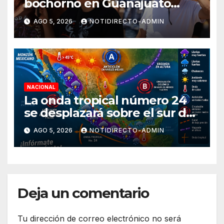
bochorno en Guanajuato
durante agosto
AGO 5, 2026
NOTIDIRECTO-ADMIN
NACIONAL
La onda tropical número 24
se desplazará sobre el sur del
territorio nacional
AGO 5, 2026
NOTIDIRECTO-ADMIN
Deja un comentario
Tu dirección de correo electrónico no será