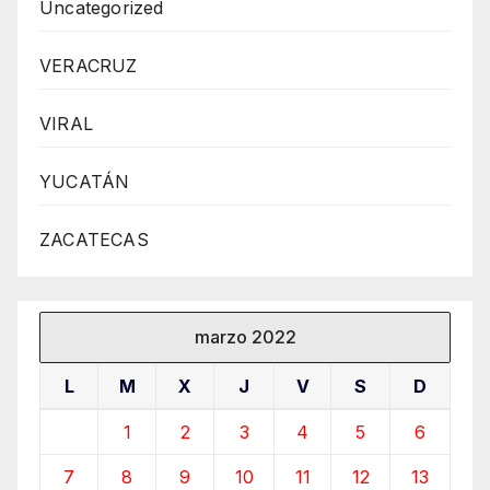
Uncategorized
VERACRUZ
VIRAL
YUCATÁN
ZACATECAS
marzo 2022
L
M
X
J
V
S
D
1
2
3
4
5
6
7
8
9
10
11
12
13