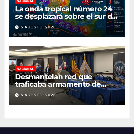
NACIONAL
La onda tropical número 24
se desplazará sobre el sur del
territorio nacional
5 AGOSTO, 2026
NACIONAL
Desmantelan red que
traficaba armamento de
Arizona a México
5 AGOSTO, 2026