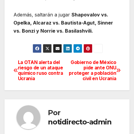
Además, saltarán a jugar
Shapovalov vs.
Opelka, Alcaraz vs. Bautista-Agut, Sinner
vs. Bonzi y Norrie vs. Basilashvili.
La OTAN alerta del
Gobierno de México
Navegación
riesgo de un ataque
pide ante ONU
químico ruso contra
proteger a población
de
Ucrania
civil en Ucrania
entradas
Por
notidirecto-admin