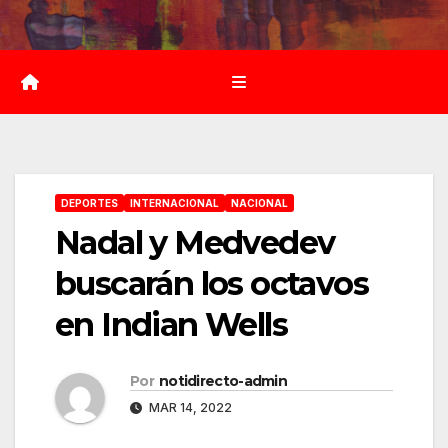
Saltar
al
contenido
DEPORTES
INTERNACIONAL
NACIONAL
Nadal y Medvedev
buscarán los octavos
en Indian Wells
Por
notidirecto-admin
MAR 14, 2022