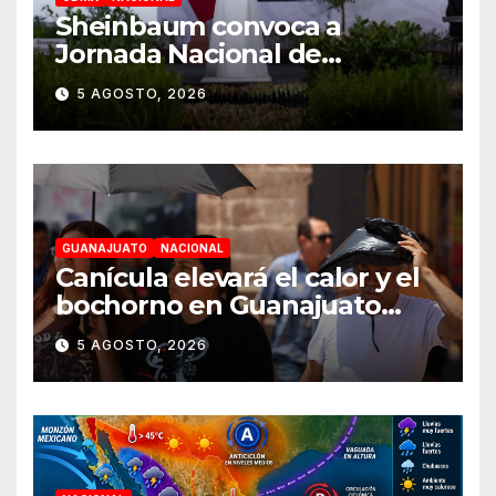
Sheinbaum convoca a
Jornada Nacional de
Reforestación el 9 de agosto
5 AGOSTO, 2026
GUANAJUATO
NACIONAL
Canícula elevará el calor y el
bochorno en Guanajuato
durante agosto
5 AGOSTO, 2026