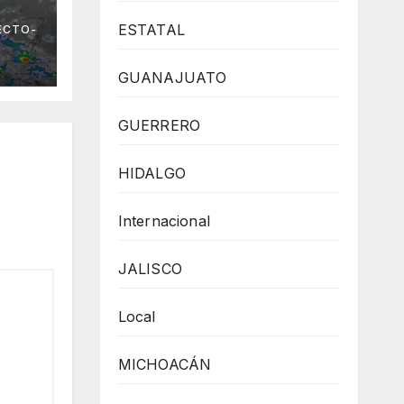
 el
ESTATAL
ECTO-
no
GUANAJUATO
GUERRERO
HIDALGO
Internacional
JALISCO
Local
MICHOACÁN