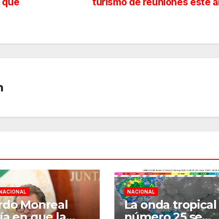
r qué
turismo de reuniones este 
n
NACIONAL
NACIONAL
rdo Monreal
La onda tropical
ía en que la
número 25 se