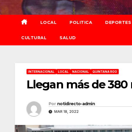
Saltar
al
contenido
LOCAL
POLITICA
DEPORTES
CULTURAL
SALUD
INTERNACIONAL
LOCAL
NACIONAL
QUINTANA ROO
Llegan más de 380 m
Por
notidirecto-admin
MAR 18, 2022