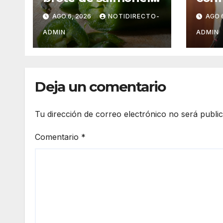
ligado a jalapeños
UNA
AGO 6, 2026
NOTIDIRECTO-
AGO 
mexicanos;
norm
reportan 345 casos
el s
ADMIN
ADMIN
medi
Deja un comentario
Tu dirección de correo electrónico no será publi
Comentario
*