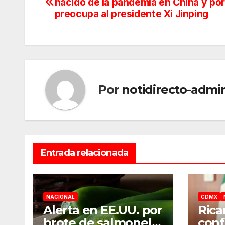
nacido de la pandemia en China y po
de
preocupa al presidente Xi Jinping
entradas
Por
notidirecto-admi
Entrada relacionada
NACIONAL
CDMX
Alerta en EE.UU. por
Rica
brote de salmonela
conf