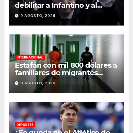
debilitar a Infantino y al
propio organismo
9 AGOSTO, 2026
INTERNACIONAL
Estafan con mil 800 dólares a
familiares de migrantes
detenidos en Estados Unidos;
8 AGOSTO, 2026
prometen liberarlos
DEPORTES
¿Se queda en el Atlético de