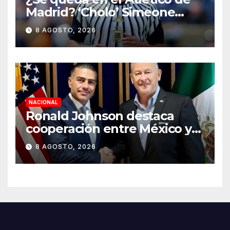
Madrid? ‘Cholo’ Simeone
responde contundente sobre
8 AGOSTO, 2026
el futuro de Julián Álvarez
NACIONAL
Ronald Johnson destaca
cooperación entre México y
EU para la seguridad en
8 AGOSTO, 2026
región aguacatera de
Michoacán