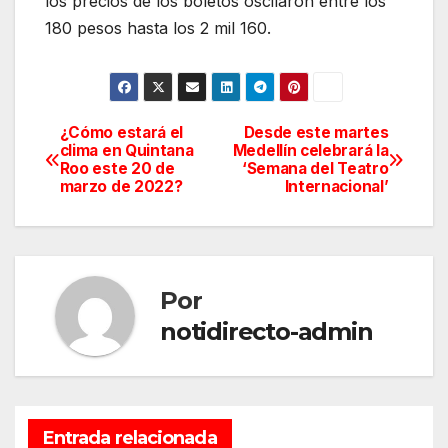
los precios de los boletos oscilaron entre los
180 pesos hasta los 2 mil 160.
¿Cómo estará el
Desde este martes
Navegación
clima en Quintana
Medellín celebrará la
Roo este 20 de
‘Semana del Teatro
de
marzo de 2022?
Internacional’
entradas
Por
notidirecto-admin
Entrada relacionada