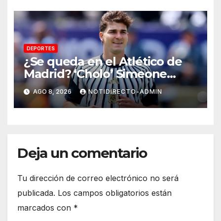
DEPORTES
¿Se queda en el Atlético de
Madrid? ‘Cholo’ Simeone
responde contundente sobre
AGO 8, 2026
NOTIDIRECTO-ADMIN
el futuro de Julián Álvarez
Deja un comentario
Tu dirección de correo electrónico no será
publicada.
Los campos obligatorios están
marcados con
*