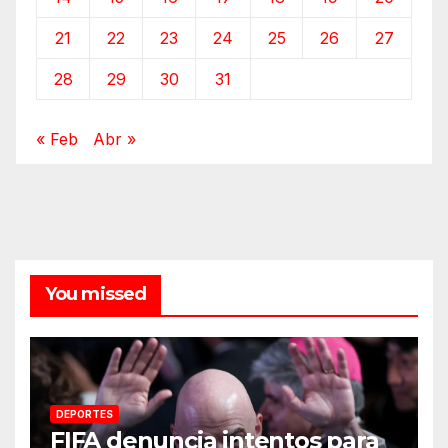
21
22
23
24
25
26
27
28
29
30
31
« Feb
Abr »
You missed
DEPORTES
FIFA denuncia intentos para