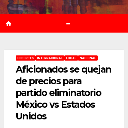
Saltar
al
contenido
DEPORTES
INTERNACIONAL
LOCAL
NACIONAL
Aficionados se quejan
de precios para
partido eliminatorio
México vs Estados
Unidos