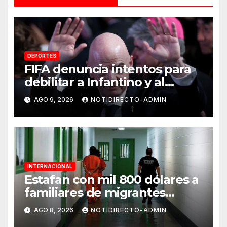
DEPORTES
FIFA denuncia intentos para
debilitar a Infantino y al
propio organismo
AGO 9, 2026
NOTIDIRECTO-ADMIN
INTERNACIONAL
Estafan con mil 800 dólares a
familiares de migrantes
detenidos en Estados Unidos;
AGO 8, 2026
NOTIDIRECTO-ADMIN
prometen liberarlos