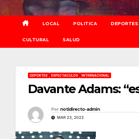
Saltar
al
contenido
LOCAL
POLITICA
DEPORTES
CULTURAL
SALUD
DEPORTES
ESPECTACULOS
INTERNACIONAL
Davante Adams: “es
Por
notidirecto-admin
MAR 23, 2022