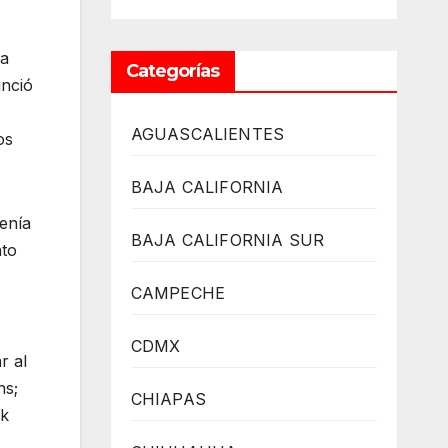
na
Categorías
unció
AGUASCALIENTES
os
BAJA CALIFORNIA
enía
BAJA CALIFORNIA SUR
nto
CAMPECHE
CDMX
r al
ns;
CHIAPAS
ck