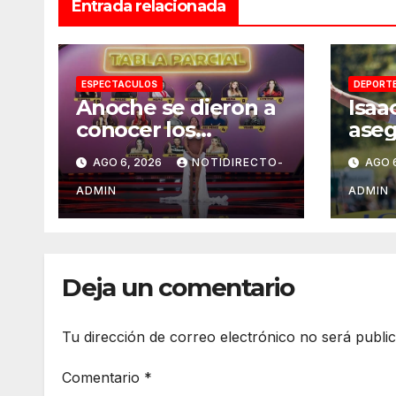
Entrada relacionada
ESPECTACULOS
DEPORT
Anoche se dieron a
Isaa
conocer los
aseg
nominados de La
renu
AGO 6, 2026
NOTIDIRECTO-
AGO 
Casa de los
Tea
Famosos México
hast
ADMIN
ADMIN
2026 en la segunda
semana
Deja un comentario
Tu dirección de correo electrónico no será publi
Comentario
*