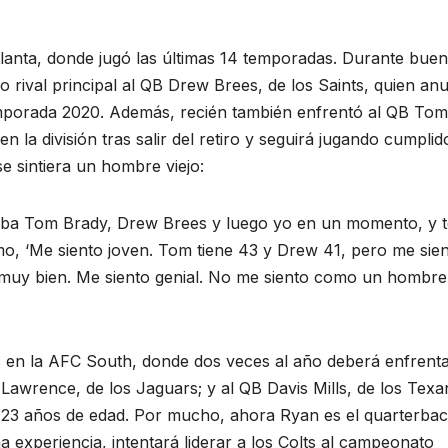
tlanta, donde jugó las últimas 14 temporadas. Durante bue
 rival principal al QB Drew Brees, de los Saints, quien an
emporada 2020. Además, recién también enfrentó al QB Tom
la división tras salir del retiro y seguirá jugando cumplid
e sintiera un hombre viejo:
taba Tom Brady, Drew Brees y luego yo en un momento, y t
, ‘Me siento joven. Tom tiene 43 y Drew 41, pero me sie
te muy bien. Me siento genial. No me siento como un hombre
tas en la AFC South, donde dos veces al año deberá enfrenta
 Lawrence, de los Jaguars; y al QB Davis Mills, de los Texa
 23 años de edad. Por mucho, ahora Ryan es el quarterba
a experiencia, intentará liderar a los Colts al campeonato