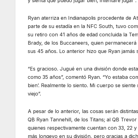
y sienta que puedo jugar bien, intentaré jugar”.
Ryan aterriza en Indianapolis procedente de A
parte de su estadía en la NFC South, tuvo como
su retiro con 41 años de edad concluida la T
Brady, de los Buccaneers, quien permanecerá en 
sus 45 años. Lo anterior hizo que Ryan jamás s
“Es gracioso. Jugué en una división donde es
como 35 años”, comentó Ryan. “Yo estaba como
bien’. Realmente lo siento. Mi cuerpo se sien
viejo”.
A pesar de lo anterior, las cosas serán distin
QB Ryan Tannehill, de los Titans; al QB Trevor
quienes respectivamente cuentan con 33, 22 y
más longevo en su división, pero gracias a dich