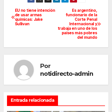
EU no tiene intención
Es argentino,
Navegación
de usar armas
funcionario de la
químicas: Jake
Corte Penal
de
Sullivan
Internacional y
trabaja en uno de los
entradas
países más pobres
del mundo
Por
notidirecto-admin
Entrada relacionada