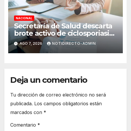
NACIONAL
Secretaría de Salud descarta
brote activo de ciclosporiasis
en México y pide tranquilidad
AGO 7, 2026
NOTIDIRECTO-ADMIN
a la población
Deja un comentario
Tu dirección de correo electrónico no será
publicada.
Los campos obligatorios están
marcados con
*
Comentario
*