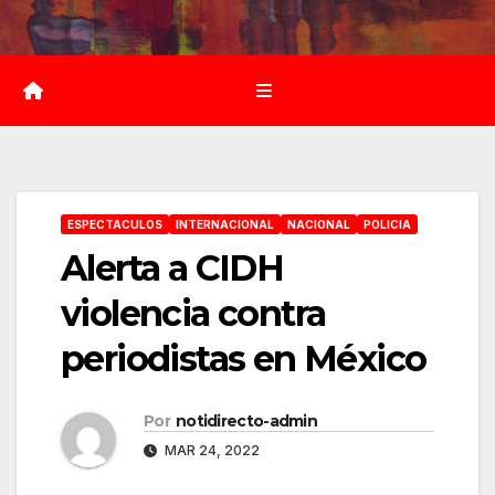
Saltar
al
contenido
ESPECTACULOS
INTERNACIONAL
NACIONAL
POLICIA
Alerta a CIDH
violencia contra
periodistas en México
Por
notidirecto-admin
MAR 24, 2022