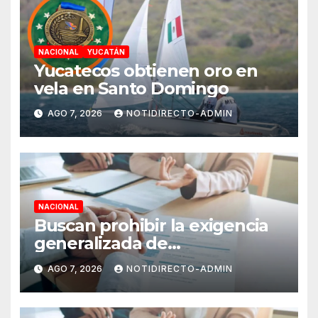
NACIONAL
YUCATÁN
Yucatecos obtienen oro en
vela en Santo Domingo
AGO 7, 2026
NOTIDIRECTO-ADMIN
NACIONAL
Buscan prohibir la exigencia
generalizada de
antecedentes penales para
AGO 7, 2026
NOTIDIRECTO-ADMIN
obtener empleo en México