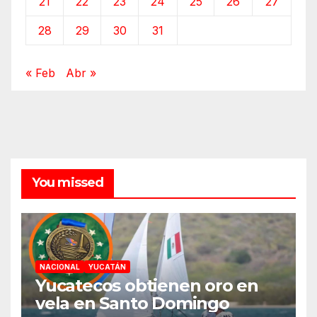
21
22
23
24
25
26
27
28
29
30
31
« Feb
Abr »
You missed
NACIONAL
YUCATÁN
Yucatecos obtienen oro en
vela en Santo Domingo