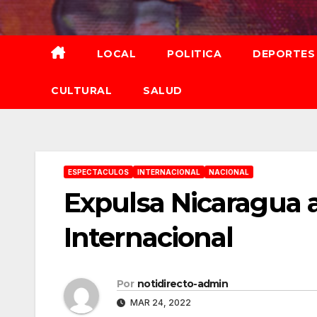
Saltar
al
contenido
LOCAL
POLITICA
DEPORTES
CULTURAL
SALUD
ESPECTACULOS
INTERNACIONAL
NACIONAL
Expulsa Nicaragua a
Internacional
Por
notidirecto-admin
MAR 24, 2022