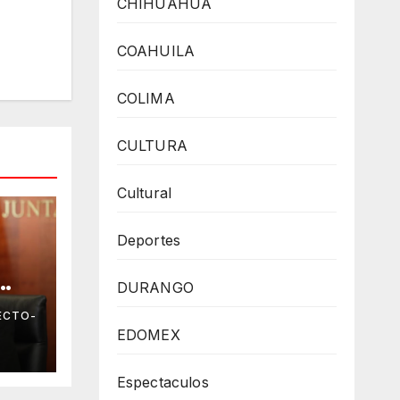
CHIHUAHUA
COAHUILA
COLIMA
CULTURA
Cultural
Deportes
DURANGO
a
ECTO-
cie
EDOMEX
logo
Espectaculos