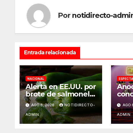
Por
notidirecto-admi
Entrada relacionada
NACIONAL
ESPECT
Alerta en EE.UU. por
Anoc
brote de salmonela
cono
ligado a jalapeños
nomi
AGO 6, 2026
NOTIDIRECTO-
AGO 
mexicanos;
Casa
reportan 345 casos
Fam
ADMIN
ADMIN
2026
sem