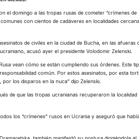
ron el domingo a las tropas rusas de cometer “crímenes de
 comunes con cientos de cadáveres en localidades cercana
sesinatos de civiles en la ciudad de Bucha, en las afueras 
 ucraniano, acusó ayer el presidente Volodomir Zelenski.
n Rusa vean cómo se están cumpliendo sus órdenes. Este ti
responsabilidad común. Por estos asesinatos, por esta tort
por los disparos en la nuca” dijo Zelenski.
és de que las tropas ucranianas recuperaron la localidad
 todos los “crímenes” rusos en Ucrania y aseguró que habí
ramaretska, también manifestó su postura dirigiéndola al