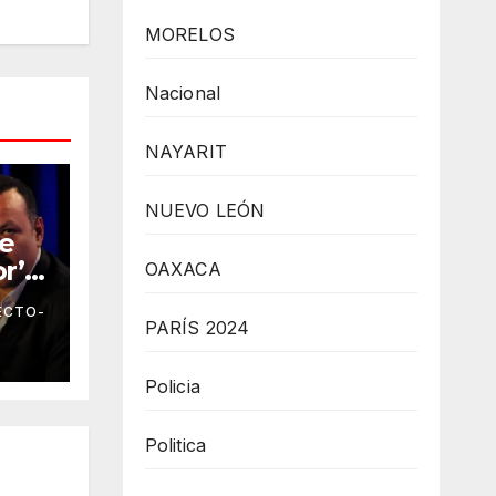
MORELOS
Nacional
NAYARIT
NUEVO LEÓN
le
r’ a
OAXACA
r su
ECTO-
des
PARÍS 2024
Policia
Politica