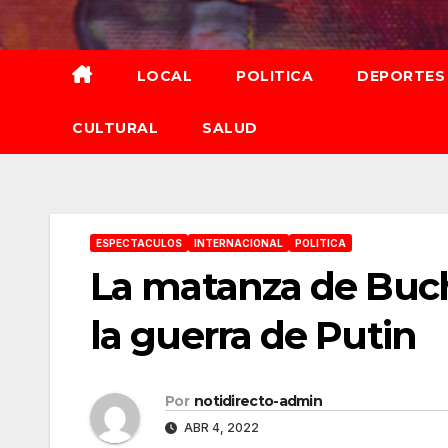
Saltar
al
contenido
LOCAL
POLITICA
DEPORTES
CULTURAL
SALUD
ESPECTACULOS
INTERNACIONAL
POLITICA
La matanza de Buch
la guerra de Putin
Por
notidirecto-admin
ABR 4, 2022