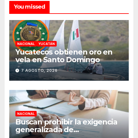
You missed
NACIONAL
YUCATÁN
Yucatecos obtienen oro en
vela en Santo Domingo
7 AGOSTO, 2026
NACIONAL
Buscan prohibir la exigencia
generalizada de
antecedentes penales para