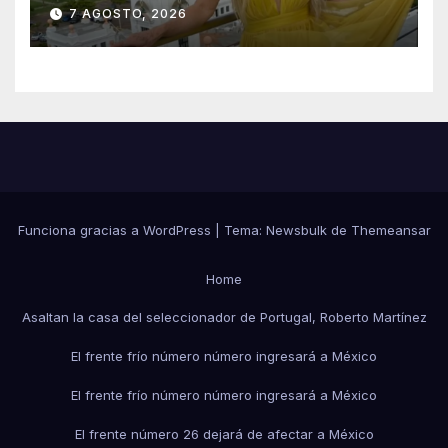
emocionada sobre su estatua
7 AGOSTO, 2026
que le harán en Veracruz
Funciona gracias a WordPress
|
Tema:
Newsbulk
de
Themeansar
Home
Asaltan la casa del seleccionador de Portugal, Roberto Martínez
El frente frío número número ingresará a México
El frente frío número número ingresará a México
El frente número 26 dejará de afectar a México