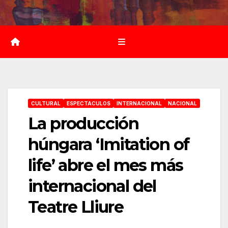
Saltar
al
contenido
CULTURAL
ESPECTACULOS
INTERNACIONAL
NACIONAL
La producción
húngara ‘Imitation of
life’ abre el mes más
internacional del
Teatre Lliure