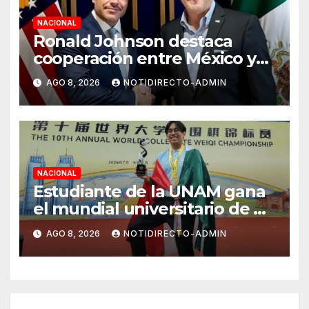
NACIONAL
Ronald Johnson destaca
cooperación entre México y
EU para la seguridad en
AGO 8, 2026
NOTIDIRECTO-ADMIN
región aguacatera de
Michoacán
NACIONAL
Estudiante de la UNAM gana
el mundial universitario de Go
en China
AGO 8, 2026
NOTIDIRECTO-ADMIN