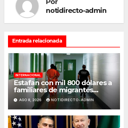
Por
notidirecto-admin
Entrada relacionada
INTERNACIONAL
Estafan con mil 800 dólares a
familiares de migrantes
detenidos en Estados Unidos;
AGO 8, 2026
NOTIDIRECTO-ADMIN
prometen liberarlos