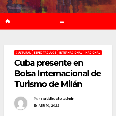
Saltar
al
contenido
CULTURAL
ESPECTACULOS
INTERNACIONAL
NACIONAL
Cuba presente en
Bolsa Internacional de
Turismo de Milán
Por
notidirecto-admin
ABR 10, 2022