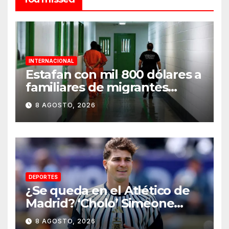
INTERNACIONAL
Estafan con mil 800 dólares a
familiares de migrantes
detenidos en Estados Unidos;
8 AGOSTO, 2026
prometen liberarlos
DEPORTES
¿Se queda en el Atlético de
Madrid? ‘Cholo’ Simeone
responde contundente sobre
8 AGOSTO, 2026
el futuro de Julián Álvarez