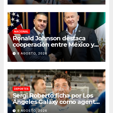
NACIONAL
Ronald Johnson destaca
cooperación entre México y
EU para la seguridad en
8 AGOSTO, 2026
región aguacatera de
Michoacán
DEPORTES
Sergi Roberto ficha por Los
Ángeles Galaxy como agente
libre hasta 2028
8 AGOSTO, 2026