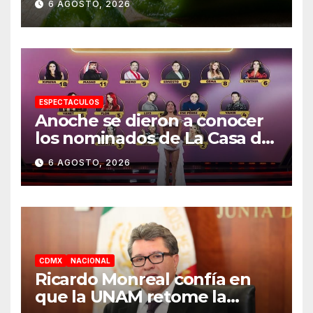
6 AGOSTO, 2026
casos
ESPECTACULOS
Anoche se dieron a conocer
los nominados de La Casa de
los Famosos México 2026 en
6 AGOSTO, 2026
la segunda semana
CDMX
NACIONAL
Ricardo Monreal confía en
que la UNAM retome la