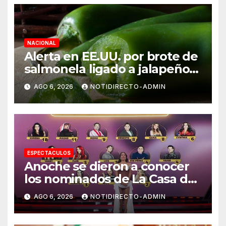
NACIONAL
Alerta en EE.UU. por brote de
salmonela ligado a jalapeños
mexicanos; reportan 345
AGO 6, 2026
NOTIDIRECTO-ADMIN
casos
ESPECTACULOS
Anoche se dieron a conocer
los nominados de La Casa de
los Famosos México 2026 en
AGO 6, 2026
NOTIDIRECTO-ADMIN
la segunda semana