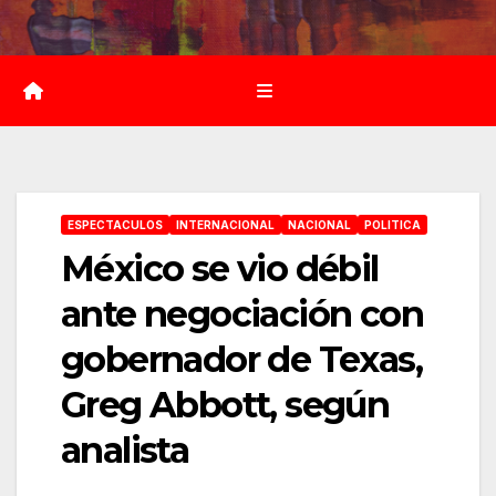
Saltar
al
contenido
ESPECTACULOS
INTERNACIONAL
NACIONAL
POLITICA
México se vio débil
ante negociación con
gobernador de Texas,
Greg Abbott, según
analista