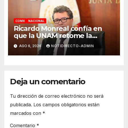
CDMX
NACIONAL
Ricardo Monreal confía en
que la UNAM retome la
normalidad e inicie el
AGO 6, 2026
NOTIDIRECTO-ADMIN
semestre mediante el diálogo
Deja un comentario
Tu dirección de correo electrónico no será
publicada.
Los campos obligatorios están
marcados con
*
Comentario
*