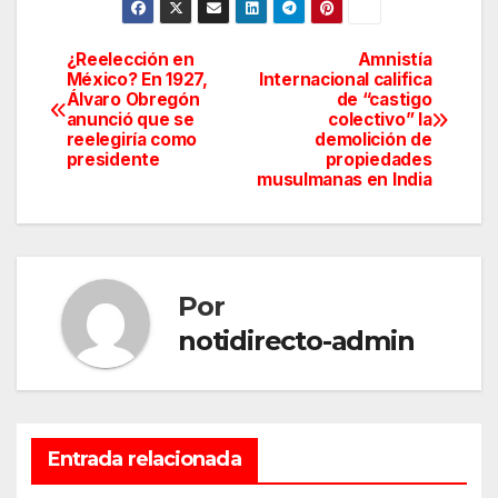
¿Reelección en
Amnistía
Navegación
México? En 1927,
Internacional califica
Álvaro Obregón
de “castigo
de
anunció que se
colectivo” la
reelegiría como
demolición de
entradas
presidente
propiedades
musulmanas en India
Por
notidirecto-admin
Entrada relacionada