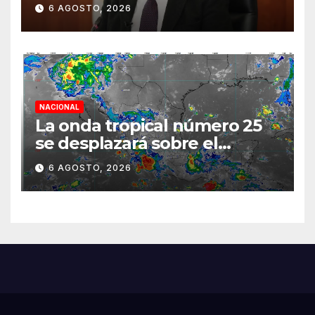
normalidad e inicie el
6 AGOSTO, 2026
semestre mediante el
diálogo
NACIONAL
La onda tropical número 25
se desplazará sobre el
sureste mexicano
6 AGOSTO, 2026