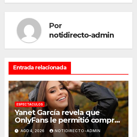
Por
notidirecto-admin
Entrada relacionada
ESPECTACULOS
Yanet García revela que
OnlyFans le permitió comprar
un departamento en
AGO 4, 2026
NOTIDIRECTO-ADMIN
Manhattan