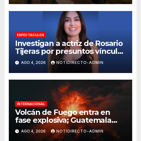
ESPECTACULOS
Investigan a actriz de Rosario
Tijeras por presuntos vínculos
con red de huachicol fiscal
AGO 4, 2026
NOTIDIRECTO-ADMIN
INTERNACIONAL
Volcán de Fuego entra en
fase explosiva; Guatemala
activa alerta anaranjada
AGO 4, 2026
NOTIDIRECTO-ADMIN