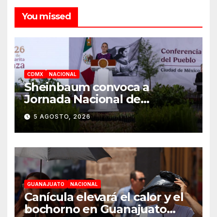
You missed
CDMX
NACIONAL
Sheinbaum convoca a
Jornada Nacional de
Reforestación el 9 de agosto
5 AGOSTO, 2026
GUANAJUATO
NACIONAL
Canícula elevará el calor y el
bochorno en Guanajuato