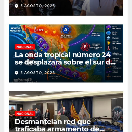
durante agosto
5 AGOSTO, 2026
NACIONAL
La onda tropical número 24
se desplazará sobre el sur del
territorio nacional
5 AGOSTO, 2026
NACIONAL
Desmantelan red que
traficaba armamento de