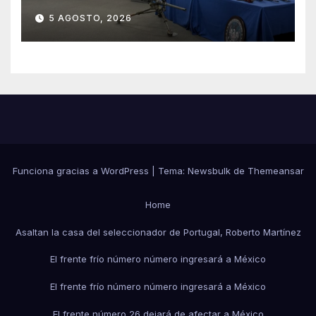
Arizona a México
5 AGOSTO, 2026
Funciona gracias a WordPress
|
Tema:
Newsbulk
de
Themeansar
Home
Asaltan la casa del seleccionador de Portugal, Roberto Martínez
El frente frío número número ingresará a México
El frente frío número número ingresará a México
El frente número 26 dejará de afectar a México