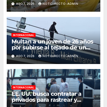
sobre su estatua que le harán
AGO 7, 2026
NOTIDIRECTO-ADMIN
en Veracruz
INTERNACIONAL
Multan a un joven de 26 años
por subirse al tejado de un
hospital disfrazado de “La
AGO 7, 2026
NOTIDIRECTO-ADMIN
Muerte” en Gales
INTERNACIONAL
EE. UU. busca contratar a
privados para rastrear y
cobrar multas a migrantes