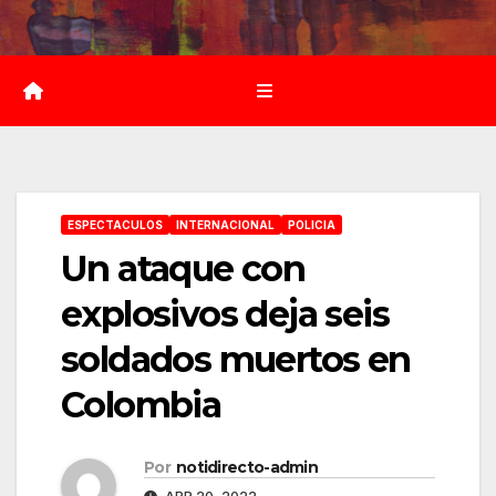
Saltar
al
contenido
ESPECTACULOS
INTERNACIONAL
POLICIA
Un ataque con
explosivos deja seis
soldados muertos en
Colombia
Por
notidirecto-admin