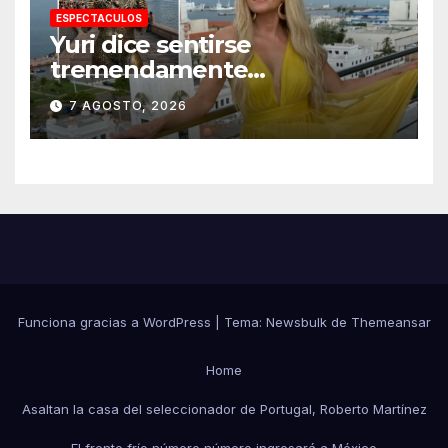
ESPECTACULOS
Yuri dice sentirse
tremendamente
emocionada sobre su estatua
7 AGOSTO, 2026
que le harán en Veracruz
Funciona gracias a WordPress
|
Tema:
Newsbulk
de
Themeansar
Home
Asaltan la casa del seleccionador de Portugal, Roberto Martínez
El frente frío número número ingresará a México