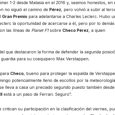
mer 1-2 desde Malasia en el 2016 y, seamos honestos, en 
ión no siguió el camino de
Pérez
, pero volvió a subir al terc
el
Gran Premio
para adelantarse a Charles Leclerc. Hubo u
Leclerc la oportunidad de acercarse a él, pero por lo demás
on las líneas de
Planet F1
sobre
Checo Pérez
, a quien
del que destacaron la forma de defender la segunda posici
n guardia para su coequipero Max Verstappen.
 para
Checo
, bueno para proteger la espalda de Verstapp
mingo potencialmente lleno de escollos por la meteorología
se lleva a casa un preciado segundo puesto también desde
ll
está a un paso de Ferrari. Seguro”.
e critican su participación en la clasificación del viernes, p