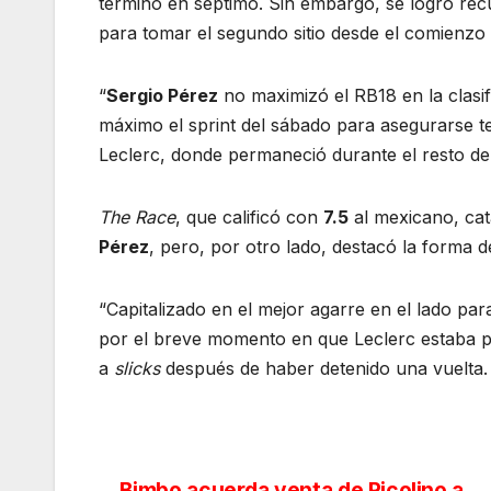
terminó en séptimo. Sin embargo, se logró rec
para tomar el segundo sitio desde el comienzo 
“
Sergio Pérez
no maximizó el RB18 en la clasif
máximo el sprint del sábado para asegurarse te
Leclerc, donde permaneció durante el resto de 
The Race
, que calificó con
7.5
al mexicano, cat
Pérez
, pero, por otro lado, destacó la forma d
“Capitalizado en el mejor agarre en el lado par
por el breve momento en que Leclerc estaba p
a
slicks
después de haber detenido una vuelta
Bimbo acuerda venta de Ricolino a