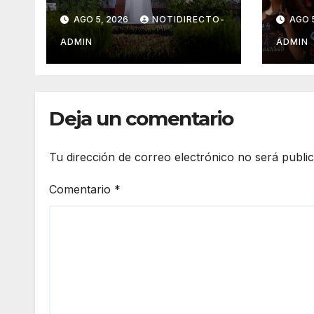
Nacional de
en G
AGO 5, 2026
NOTIDIRECTO-
AGO 
Reforestación el 9
dura
de agosto
ADMIN
ADMIN
Deja un comentario
Tu dirección de correo electrónico no será publi
Comentario
*