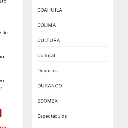
erc
COAHUILA
COLIMA
e de
CULTURA
Cultural
co
Deportes
vo
DURANGO
r
EDOMEX
Espectaculos
ica