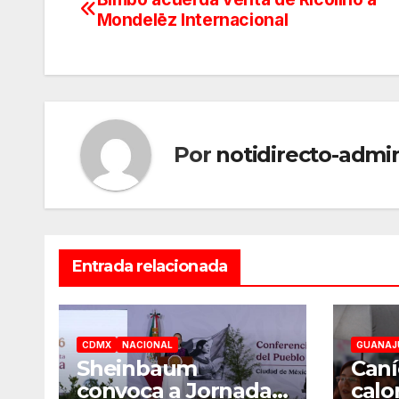
Navegación
Mondelēz Internacional
de
entradas
Por
notidirecto-admi
Entrada relacionada
CDMX
NACIONAL
GUANAJ
Sheinbaum
Caní
convoca a Jornada
calo