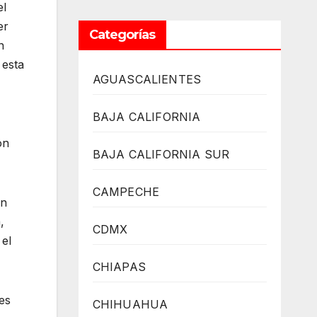
el
er
Categorías
n
 esta
AGUASCALIENTES
BAJA CALIFORNIA
ón
BAJA CALIFORNIA SUR
CAMPECHE
en
,
CDMX
 el
CHIAPAS
ues
CHIHUAHUA