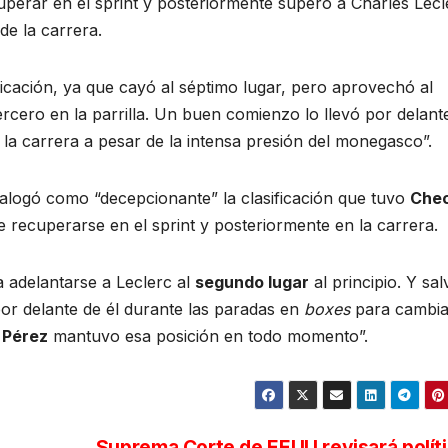
uperar en el sprint y posteriormente superó a Charles Lecl
de la carrera.
icación, ya que cayó al séptimo lugar, pero aprovechó al
rcero en la parrilla. Un buen comienzo lo llevó por delant
la carrera a pesar de la intensa presión del monegasco”.
alogó como “decepcionante” la clasificación que tuvo
Che
e recuperarse en el sprint y posteriormente en la carrera.
a adelantarse a Leclerc al
segundo lugar
al principio. Y sal
or delante de él durante las paradas en
boxes
para cambia
.
Pérez
mantuvo esa posición en todo momento”.
Suprema Corte de EEUU revisará polít