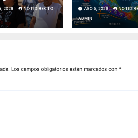
uanajuato
desplazará sobre
5, 2026
NOTIDIRECTO-
AGO 5, 2026
NOTIDIR
nte agosto
sur del territorio
nacional
ADMIN
cada.
Los campos obligatorios están marcados con
*