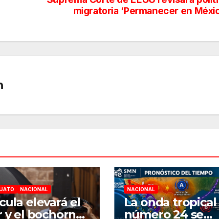
migratoria ‘Permanecer en Méxi
n
UATO
NACIONAL
NACIONAL
cula elevará el
La onda tropical
r y el bochorno
número 24 se