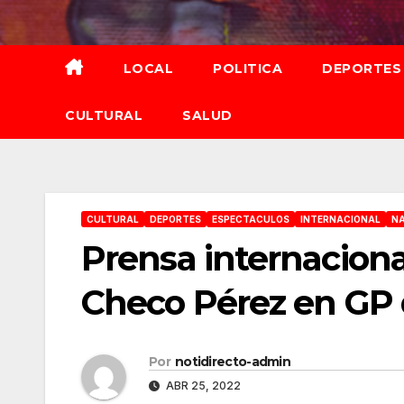
Saltar
al
contenido
LOCAL
POLITICA
DEPORTES
CULTURAL
SALUD
CULTURAL
DEPORTES
ESPECTACULOS
INTERNACIONAL
N
Prensa internaciona
Checo Pérez en GP
Por
notidirecto-admin
ABR 25, 2022