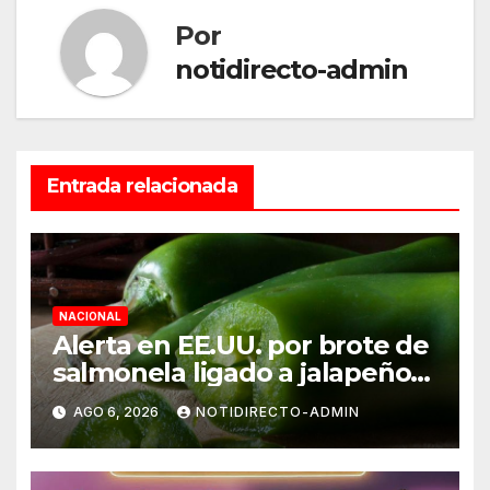
Por
notidirecto-admin
Entrada relacionada
NACIONAL
Alerta en EE.UU. por brote de
salmonela ligado a jalapeños
mexicanos; reportan 345
AGO 6, 2026
NOTIDIRECTO-ADMIN
casos