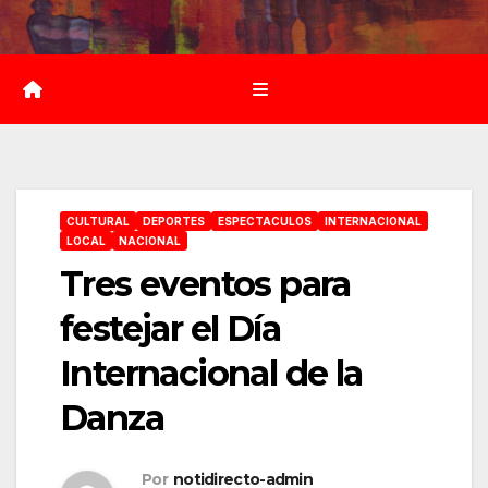
Saltar
al
contenido
CULTURAL
DEPORTES
ESPECTACULOS
INTERNACIONAL
LOCAL
NACIONAL
Tres eventos para
festejar el Día
Internacional de la
Danza
Por
notidirecto-admin