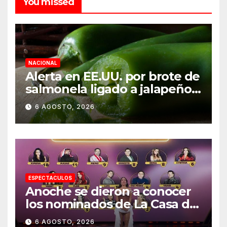
You missed
NACIONAL
Alerta en EE.UU. por brote de
salmonela ligado a jalapeños
mexicanos; reportan 345
6 AGOSTO, 2026
casos
ESPECTACULOS
Anoche se dieron a conocer
los nominados de La Casa de
los Famosos México 2026 en
6 AGOSTO, 2026