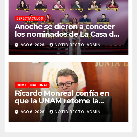
ESPECTACULOS
Anoche se dieron a conocer
los nominados de La Casa de
los Famosos México 2026 en
AGO 6, 2026
NOTIDIRECTO-ADMIN
la segunda semana
CDMX
NACIONAL
Ricardo Monreal confía en
que la UNAM retome la
normalidad e inicie el
AGO 6, 2026
NOTIDIRECTO-ADMIN
semestre mediante el diálogo