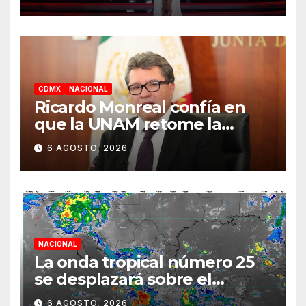
la segunda semana
CDMX
NACIONAL
Ricardo Monreal confía en
que la UNAM retome la
normalidad e inicie el
6 AGOSTO, 2026
semestre mediante el
diálogo
NACIONAL
La onda tropical número 25
se desplazará sobre el
sureste mexicano
6 AGOSTO, 2026