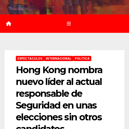
Saltar
al
contenido
ESPECTACULOS
INTERNACIONAL
POLITICA
Hong Kong nombra
nuevo líder al actual
responsable de
Seguridad en unas
elecciones sin otros
candidatos