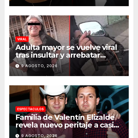
VIRAL
Adulta mayor se vuelve viral
tras insultar y arrebatar
celular a repartidor
9 AGOSTO, 2026
ESPECTACULOS
Familia de Valentín Elizalde
revela nuevo peritaje a casi
20 años de su homîcîdîo
9 AGOSTO, 2026