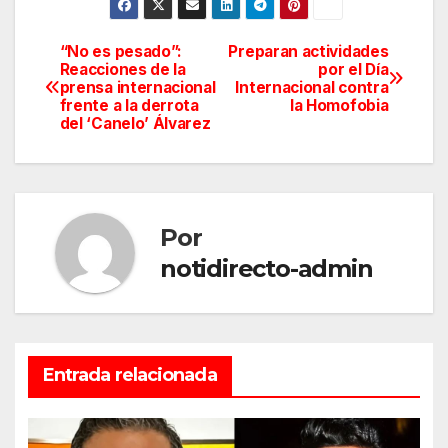
“No es pesado”:
Preparan actividades
Navegación
Reacciones de la
por el Día
prensa internacional
Internacional contra
de
frente a la derrota
la Homofobia
del ‘Canelo’ Álvarez
entradas
Por
notidirecto-admin
Entrada relacionada