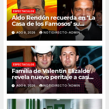
ESPECTACULOS
Aldo Rendón recuerda en ‘La
Casa de los Famosos’ su
encuentro con Luis Miguel
AGO 9, 2026
NOTIDIRECTO-ADMIN
ESPECTACULOS
Familia de Valentín Elizalde
revela nuevo peritaje a casi
20 años de su homîcîdîo
AGO 9, 2026
NOTIDIRECTO-ADMIN