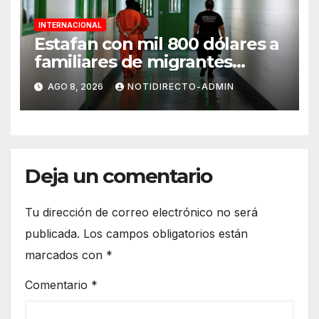
INTERNACIONAL
Estafan con mil 800 dólares a
familiares de migrantes
detenidos en Estados Unidos;
AGO 8, 2026
NOTIDIRECTO-ADMIN
prometen liberarlos
Deja un comentario
Tu dirección de correo electrónico no será
publicada.
Los campos obligatorios están
marcados con
*
Comentario
*