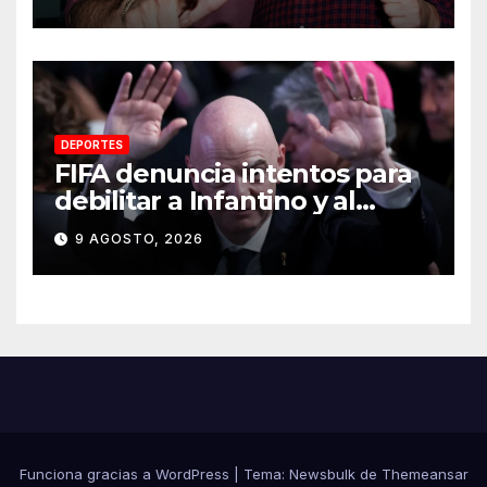
DEPORTES
FIFA denuncia intentos para
debilitar a Infantino y al
propio organismo
9 AGOSTO, 2026
Funciona gracias a WordPress
|
Tema:
Newsbulk
de
Themeansar