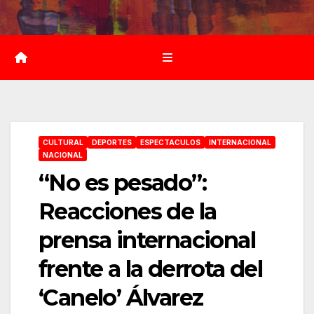
Saltar
al
contenido
CULTURAL
DEPORTES
ESPECTACULOS
INTERNACIONAL
NACIONAL
“No es pesado”:
Reacciones de la
prensa internacional
frente a la derrota del
‘Canelo’ Álvarez