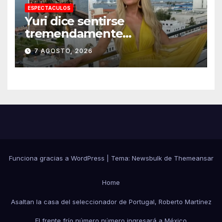
ESPECTACULOS
Yuri dice sentirse
tremendamente
emocionada sobre su estatua
7 AGOSTO, 2026
que le harán en Veracruz
Funciona gracias a WordPress
|
Tema:
Newsbulk
de
Themeansar
Home
Asaltan la casa del seleccionador de Portugal, Roberto Martínez
El frente frío número número ingresará a México