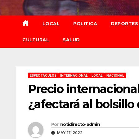
Saltar
al
contenido
LOCAL
POLITICA
DEPORTES
CULTURAL
SALUD
ESPECTACULOS
INTERNACIONAL
LOCAL
NACIONAL
Precio internacional
¿afectará al bolsill
Por
notidirecto-admin
MAY 17, 2022