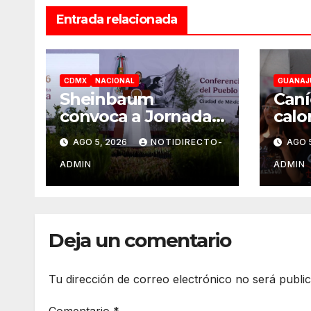
Entrada relacionada
CDMX
NACIONAL
GUANAJ
Sheinbaum
Caní
convoca a Jornada
calo
Nacional de
en G
AGO 5, 2026
NOTIDIRECTO-
AGO 
Reforestación el 9
dura
de agosto
ADMIN
ADMIN
Deja un comentario
Tu dirección de correo electrónico no será publi
Comentario
*