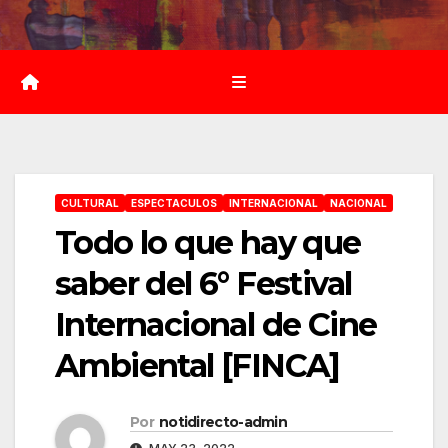
Saltar
al
contenido
CULTURAL
ESPECTACULOS
INTERNACIONAL
NACIONAL
Todo lo que hay que
saber del 6° Festival
Internacional de Cine
Ambiental [FINCA]
Por
notidirecto-admin