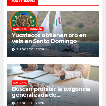
You missed
NACIONAL
YUCATÁN
Yucatecos obtienen oro en
vela en Santo Domingo
7 AGOSTO, 2026
NACIONAL
Buscan prohibir la exigencia
generalizada de
antecedentes penales para
7 AGOSTO, 2026