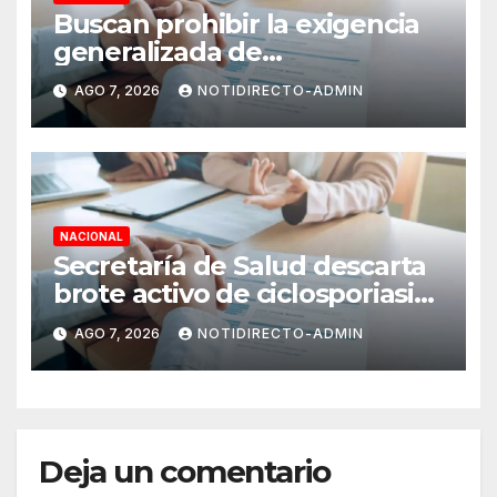
Buscan prohibir la exigencia
generalizada de
antecedentes penales para
AGO 7, 2026
NOTIDIRECTO-ADMIN
obtener empleo en México
NACIONAL
Secretaría de Salud descarta
brote activo de ciclosporiasis
en México y pide tranquilidad
AGO 7, 2026
NOTIDIRECTO-ADMIN
a la población
Deja un comentario