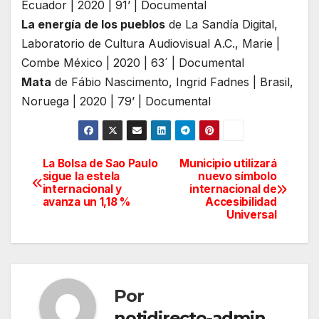
Ecuador | 2020 | 91’ | Documental
La energía de los pueblos
de La Sandía Digital,
Laboratorio de Cultura Audiovisual A.C., Marie |
Combe México | 2020 | 63´ | Documental
Mata
de Fábio Nascimento, Ingrid Fadnes | Brasil,
Noruega | 2020 | 79’ | Documental
La Bolsa de Sao Paulo
Municipio utilizará
Navegación
sigue la estela
nuevo símbolo
internacional y
internacional de
de
avanza un 1,18 %
Accesibilidad
Universal
entradas
Por
notidirecto-admin