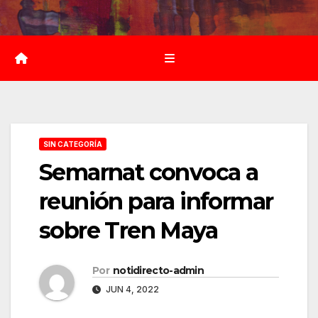
Saltar
al
contenido
SIN CATEGORÍA
Semarnat convoca a
reunión para informar
sobre Tren Maya
Por
notidirecto-admin
JUN 4, 2022