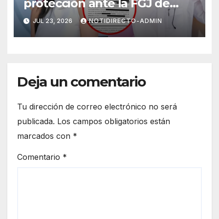
protección ante la FGJ de
CdMx por vîolêncîa mediática
JUL 23, 2026
NOTIDIRECTO-ADMIN
y psicológica de Masad
Altamimi, integrante de La
Casa de los Famosos
Deja un comentario
Tu dirección de correo electrónico no será
publicada.
Los campos obligatorios están
marcados con
*
Comentario
*