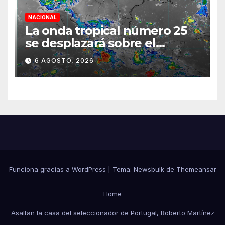
NACIONAL
La onda tropical número 25
se desplazará sobre el
sureste mexicano
6 AGOSTO, 2026
Funciona gracias a WordPress
|
Tema:
Newsbulk
de
Themeansar
Home
Asaltan la casa del seleccionador de Portugal, Roberto Martínez