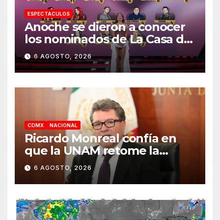
ESPECTACULOS
Anoche se dieron a conocer
los nominados de La Casa de
los Famosos México 2026 en
6 AGOSTO, 2026
la segunda semana
CDMX
NACIONAL
Ricardo Monreal confía en
que la UNAM retome la
normalidad e inicie el
6 AGOSTO, 2026
semestre mediante el
diálogo