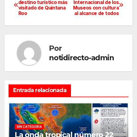
Navegación
destino turístico más
Internacional de los
visitado de Quintana
Museos con cultura
de
Roo
al alcance de todos
entradas
Por
notidirecto-admin
Entrada relacionada
SIN CATEGORÍA
La onda tropical número 22