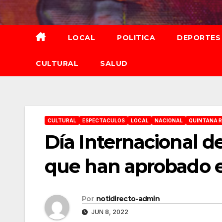
Saltar
al
contenido
LOCAL
POLITICA
DEPORTES
CULTURAL
SALUD
CULTURAL
ESPECTACULOS
LOCAL
NACIONAL
QUINTANA 
Día Internacional d
que han aprobado el
Por
notidirecto-admin
JUN 8, 2022