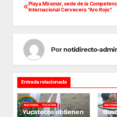
Playa Miramar, sede de la Competenc
Navegación
Internacional Cervecera “Aro Rojo”
de
entradas
Por
notidirecto-admi
Entrada relacionada
NACIONAL
YUCATÁN
NACION
Yucatecos obtienen
Busc