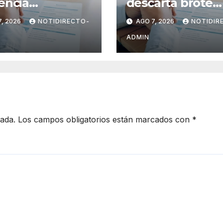
encia
descarta brote
ralizada de
activo de
, 2026
NOTIDIRECTO-
AGO 7, 2026
NOTIDIR
ecedentes
ciclosporiasis en
les para
México y pide
ADMIN
ner empleo en
tranquilidad a la
ico
población
cada.
Los campos obligatorios están marcados con
*