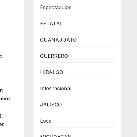
Espectaculos
ESTATAL
GUANAJUATO
GUERRERO
xo
HIDALGO
Internacional
in
sexo
.
JALISCO
),
Local
er