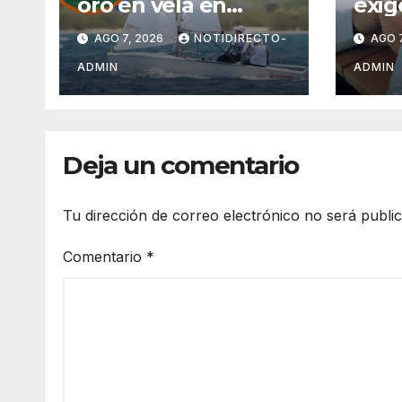
oro en vela en
exig
Santo Domingo
gene
AGO 7, 2026
NOTIDIRECTO-
AGO 7
ant
pena
ADMIN
ADMIN
obte
Méx
Deja un comentario
Tu dirección de correo electrónico no será publi
Comentario
*