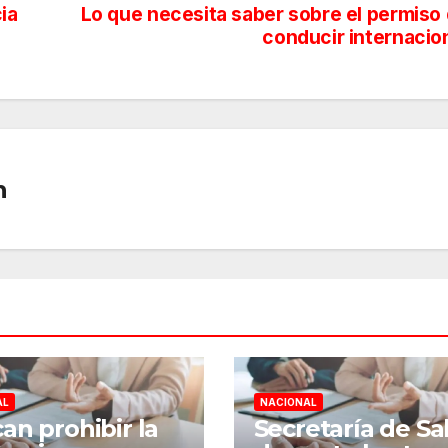
ia
Lo que necesita saber sobre el permiso
conducir internacio
n
AL
NACIONAL
an prohibir la
Secretaría de Sa