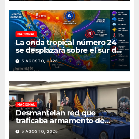
NACIONAL
La onda tropical número 24
se desplazará sobre el sur del
territorio nacional
5 AGOSTO, 2026
NACIONAL
Desmantelan red que
traficaba armamento de
Arizona a México
5 AGOSTO, 2026