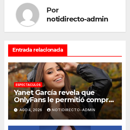
Por
notidirecto-admin
Entrada relacionada
ESPECTACULOS
Yanet García revela que
OnlyFans le permitió comprar
un departamento en
AGO 4, 2026
NOTIDIRECTO-ADMIN
Manhattan