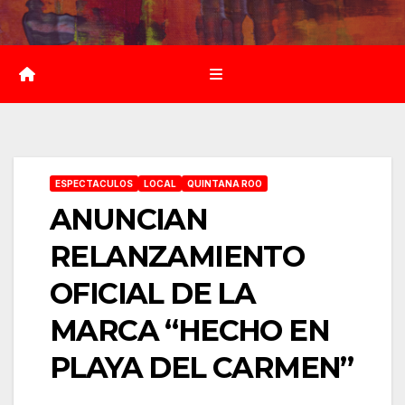
Saltar
al
contenido
ESPECTACULOS
LOCAL
QUINTANA ROO
ANUNCIAN
RELANZAMIENTO
OFICIAL DE LA
MARCA “HECHO EN
PLAYA DEL CARMEN”