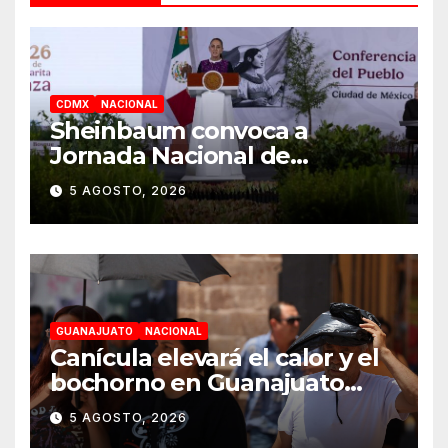
CDMX
NACIONAL
Sheinbaum convoca a
Jornada Nacional de
Reforestación el 9 de agosto
5 AGOSTO, 2026
GUANAJUATO
NACIONAL
Canícula elevará el calor y el
bochorno en Guanajuato
durante agosto
5 AGOSTO, 2026