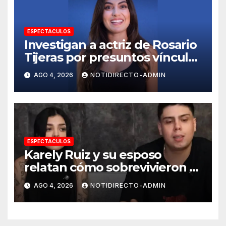
ESPECTACULOS
Investigan a actriz de Rosario
Tijeras por presuntos vínculos
con red de huachicol fiscal
AGO 4, 2026
NOTIDIRECTO-ADMIN
ESPECTACULOS
Karely Ruiz y su esposo
relatan cómo sobrevivieron al
violento asalto en su casa de
AGO 4, 2026
NOTIDIRECTO-ADMIN
Nuevo León