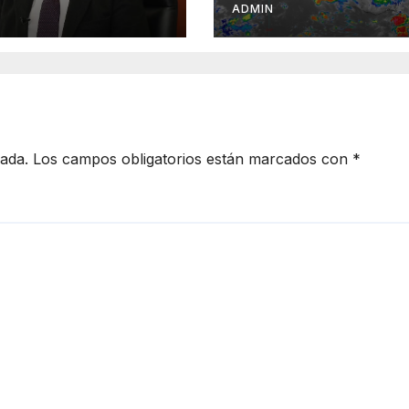
emestre
ADMIN
ante el diálogo
cada.
Los campos obligatorios están marcados con
*