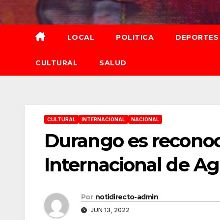
Saltar
al
contenido
LOCAL
POLITICA
DEPORTES
CULTURAL
SALUD
CULTURAL
INTERNACIONAL
NACIONAL
Durango es reconoc
Internacional de Ag
Por
notidirecto-admin
JUN 13, 2022