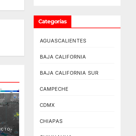
Categorías
AGUASCALIENTES
BAJA CALIFORNIA
BAJA CALIFORNIA SUR
CAMPECHE
CDMX
CHIAPAS
 el
ECTO-
no