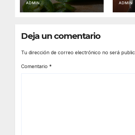
reportan 345 casos
el s
ADMIN
ADMIN
medi
Deja un comentario
Tu dirección de correo electrónico no será publi
Comentario
*