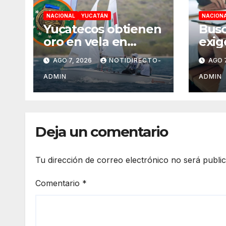
NACIONAL
YUCATÁN
NACION
Yucatecos obtienen
Busc
oro en vela en
exig
Santo Domingo
gene
AGO 7, 2026
NOTIDIRECTO-
AGO 7
ant
pena
ADMIN
ADMIN
obte
Méx
Deja un comentario
Tu dirección de correo electrónico no será publi
Comentario
*