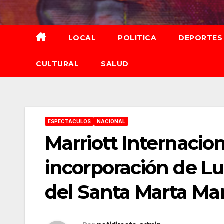
Saltar
al
contenido
LOCAL
POLITICA
DEPORTES
CULTURAL
SALUD
ESPECTACULOS
NACIONAL
Marriott Internacion
incorporación de L
del Santa Marta Mar