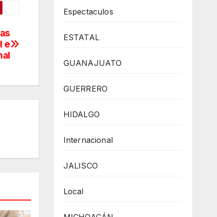
Espectaculos
ias
ESTATAL
l e
nal
GUANAJUATO
GUERRERO
HIDALGO
Internacional
JALISCO
Local