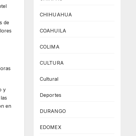
tel
CHIHUAHUA
s de
COAHUILA
lores
COLIMA
CULTURA
doras
Cultural
o y
Deportes
las
ón en
DURANGO
EDOMEX