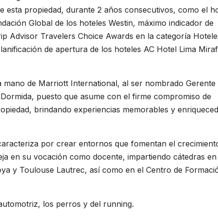
de esta propiedad, durante 2 años consecutivos, como el ho
dación Global de los hoteles Westin, máximo indicador de
 Trip Advisor Travelers Choice Awards en la categoría Hotele
lanificación de apertura de los hoteles AC Hotel Lima Miraf
la mano de Marriott International, al ser nombrado Gerente
a Dormida, puesto que asume con el firme compromiso de
propiedad, brindando experiencias memorables y enriquece
e caracteriza por crear entornos que fomentan el crecimient
leja en su vocación como docente, impartiendo cátedras en 
ya y Toulouse Lautrec, así como en el Centro de Formaci
automotriz, los perros y del running.