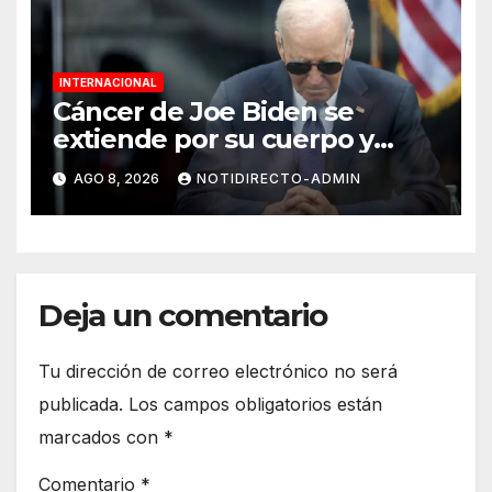
INTERNACIONAL
Cáncer de Joe Biden se
extiende por su cuerpo y
causa metástasis en sus
AGO 8, 2026
NOTIDIRECTO-ADMIN
huesos, revela su hijo
Deja un comentario
Tu dirección de correo electrónico no será
publicada.
Los campos obligatorios están
marcados con
*
Comentario
*