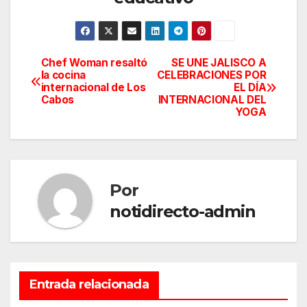
Chef Woman resaltó
SE UNE JALISCO A
Navegación
la cocina
CELEBRACIONES POR
internacional de Los
EL DÍA
de
Cabos
INTERNACIONAL DEL
YOGA
entradas
Por
notidirecto-admin
Entrada relacionada