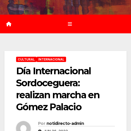
Saltar
al
contenido
CULTURAL
INTERNACIONAL
Día Internacional
Sordoceguera:
realizan marcha en
Gómez Palacio
Por
notidirecto-admin