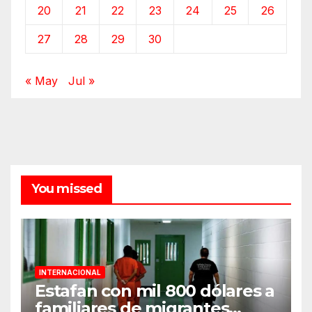
20
21
22
23
24
25
26
27
28
29
30
« May
Jul »
You missed
INTERNACIONAL
Estafan con mil 800 dólares a
familiares de migrantes