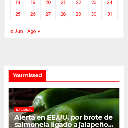
18
19
20
21
22
23
24
25
26
27
28
29
30
31
« Jun
Ago »
You missed
NACIONAL
Alerta en EE.UU. por brote de
salmonela ligado a jalapeños