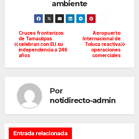
ambiente
Cruces fronterizos
Aeropuerto
Navegación
de Tamaulipas
Internacional de
celebran con EU su
Toluca reactiva
de
independencia a 246
operaciones
años
comerciales
entradas
Por
notidirecto-admin
Entrada relacionada