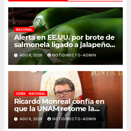
NACIONAL
Alerta en EE.UU. por brote de
salmonela ligado a jalapeños
mexicanos; reportan 345
AGO 6, 2026
NOTIDIRECTO-ADMIN
casos
CDMX
NACIONAL
Ricardo Monreal confía en
que la UNAM retome la
normalidad e inicie el
AGO 6, 2026
NOTIDIRECTO-ADMIN
semestre mediante el diálogo