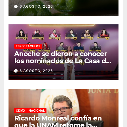
mexicanos; reportan 345
6 AGOSTO, 2026
casos
ESPECTACULOS
Anoche se dieron a conocer
los nominados de La Casa de
los Famosos México 2026 en
6 AGOSTO, 2026
la segunda semana
CDMX
NACIONAL
Ricardo Monreal confía en
que la UNAM retome la