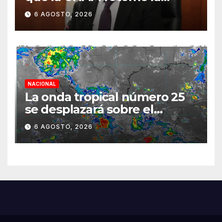
normalidad e inicie el
6 AGOSTO, 2026
semestre mediante el
diálogo
NACIONAL
La onda tropical número 25
se desplazará sobre el
sureste mexicano
6 AGOSTO, 2026