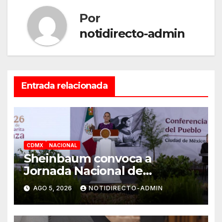
Por
notidirecto-admin
Entrada relacionada
CDMX
NACIONAL
Sheinbaum convoca a
Jornada Nacional de
Reforestación el 9 de agosto
AGO 5, 2026
NOTIDIRECTO-ADMIN