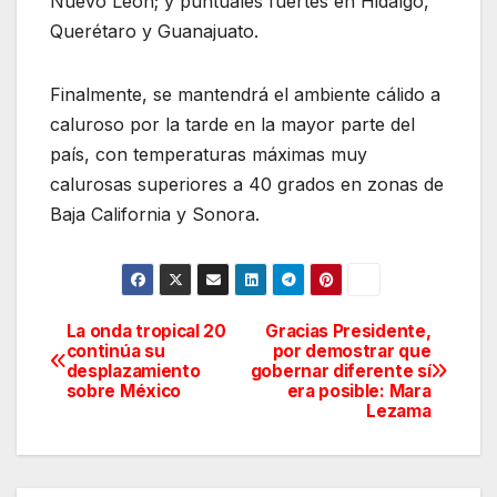
Nuevo León; y puntuales fuertes en Hidalgo,
Querétaro y Guanajuato.
Finalmente, se mantendrá el ambiente cálido a
caluroso por la tarde en la mayor parte del
país, con temperaturas máximas muy
calurosas superiores a 40 grados en zonas de
Baja California y Sonora.
La onda tropical 20
Gracias Presidente,
Navegación
continúa su
por demostrar que
desplazamiento
gobernar diferente sí
de
sobre México
era posible: Mara
Lezama
entradas