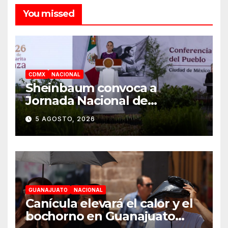
You missed
CDMX
NACIONAL
Sheinbaum convoca a
Jornada Nacional de
Reforestación el 9 de agosto
5 AGOSTO, 2026
GUANAJUATO
NACIONAL
Canícula elevará el calor y el
bochorno en Guanajuato