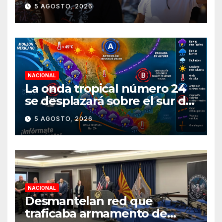
durante agosto
5 AGOSTO, 2026
NACIONAL
La onda tropical número 24
se desplazará sobre el sur del
territorio nacional
5 AGOSTO, 2026
NACIONAL
Desmantelan red que
traficaba armamento de