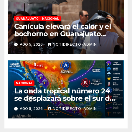
GUANAJUATO
NACIONAL
Canícula elevará el calor y el
bochorno en Guanajuato
durante agosto
AGO 5, 2026
NOTIDIRECTO-ADMIN
NACIONAL
La onda tropical número 24
se desplazará sobre el sur del
territorio nacional
AGO 5, 2026
NOTIDIRECTO-ADMIN