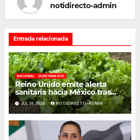
notidirecto-admin
Entrada relacionada
NACIONAL
QUINTANA ROO
Reino Unido emite alerta
sanitaria hacia México tras
aumento de cuadros de
JUL 31, 2026
NOTIDIRECTO-ADMIN
diarrea explosiva en turistas