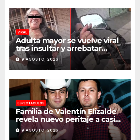
VIRAL
Adulta mayor se vuelve viral
tras insultar y arrebatar
celular a repartidor
9 AGOSTO, 2026
ESPECTACULOS
Familia de Valentín Elizalde
revela nuevo peritaje a casi
20 años de su homîcîdîo
9 AGOSTO, 2026