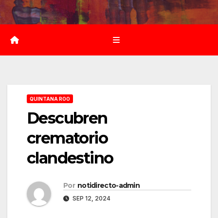
Saltar
al
contenido
QUINTANA ROO
Descubren
crematorio
clandestino
Por
notidirecto-admin
SEP 12, 2024