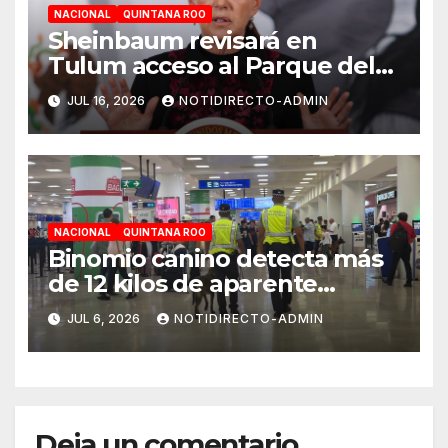
NACIONAL
QUINTANA ROO
Sheinbaum revisará en
Tulum acceso al Parque del
Jaguar, sargazo y Tren Maya
JUL 16, 2026
NOTIDIRECTO-ADMIN
de carga
NACIONAL
QUINTANA ROO
Binomio canino detecta más
de 12 kilos de aparente
cocaína en el Aeropuerto de
JUL 6, 2026
NOTIDIRECTO-ADMIN
Cancún
Deja un comentario