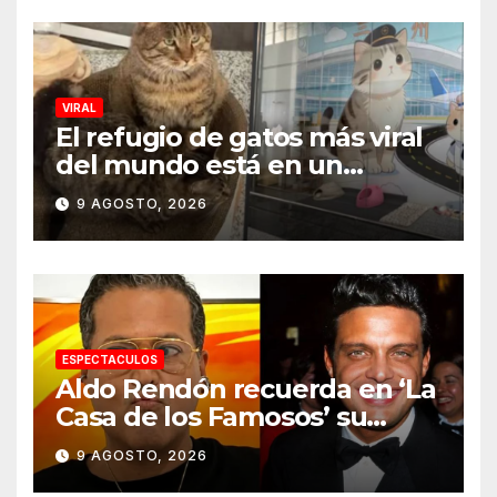
VIRAL
El refugio de gatos más viral
del mundo está en un
aeropuerto internacional y
9 AGOSTO, 2026
tiene a tres felinos
patrullando las puertas de
embarque
ESPECTACULOS
Aldo Rendón recuerda en ‘La
Casa de los Famosos’ su
encuentro con Luis Miguel
9 AGOSTO, 2026