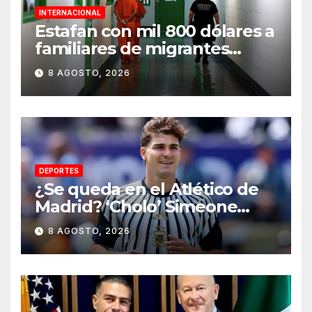
INTERNACIONAL
Estafan con mil 800 dólares a
familiares de migrantes
detenidos en Estados Unidos;
8 AGOSTO, 2026
prometen liberarlos
DEPORTES
¿Se queda en el Atlético de
Madrid? ‘Cholo’ Simeone
responde contundente sobre
8 AGOSTO, 2026
el futuro de Julián Álvarez