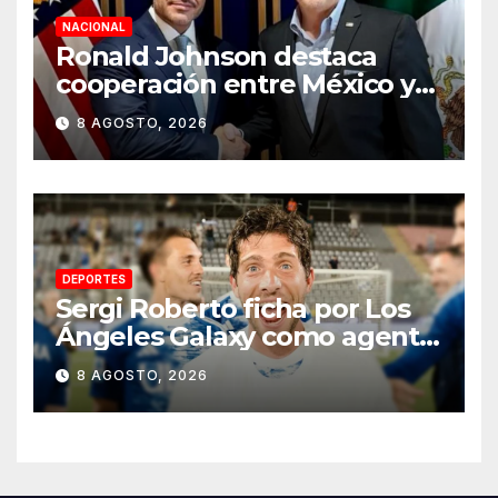
NACIONAL
Ronald Johnson destaca
cooperación entre México y
EU para la seguridad en
8 AGOSTO, 2026
región aguacatera de
Michoacán
DEPORTES
Sergi Roberto ficha por Los
Ángeles Galaxy como agente
libre hasta 2028
8 AGOSTO, 2026