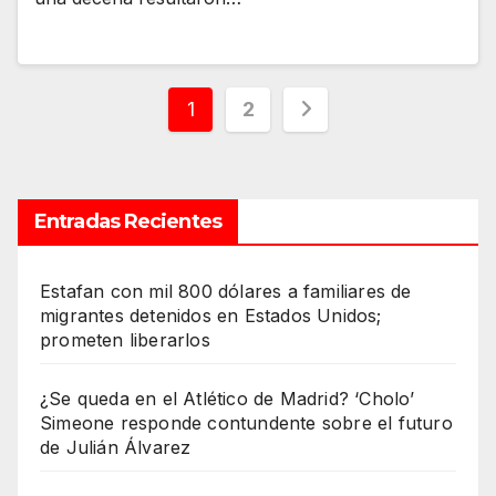
Paginación
1
2
de
entradas
Entradas Recientes
Estafan con mil 800 dólares a familiares de
migrantes detenidos en Estados Unidos;
prometen liberarlos
¿Se queda en el Atlético de Madrid? ‘Cholo’
Simeone responde contundente sobre el futuro
de Julián Álvarez