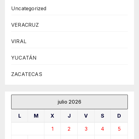
Uncategorized
VERACRUZ
VIRAL
YUCATÁN
ZACATECAS
julio 2026
L
M
X
J
V
S
D
1
2
3
4
5